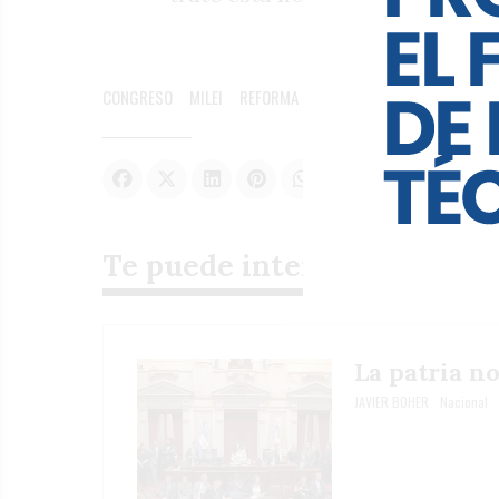
CONGRESO
MILEI
REFORMA LABORAL
Te puede interesar
La patria n
JAVIER BOHER
Nacional