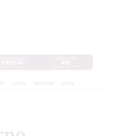
ONTADO C/LIQUI
RIESGO PAÍS
$1632.40
496
Reuters · Real Time
Reuters · Real Time
RIA
CULTURA
UNIVERSIDAD
BUSCAR
rno