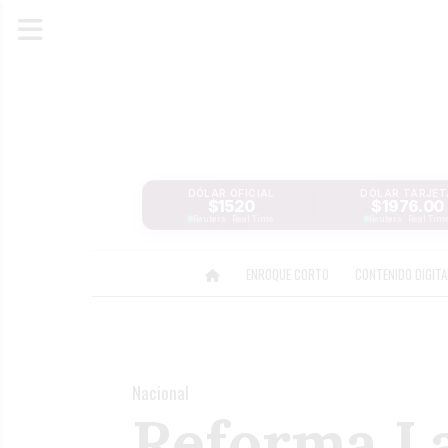
DÓLAR OFICIAL
DÓLAR TARJET
$1520
$1976.00
Reuters · Real Time
Reuters · Real Tim
ENROQUE CORTO
CONTENIDO DIGIT
Nacional
Reforma La