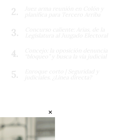
Juez arma reunión en Colón y
planifica para Tercero Arriba
Concurso caliente: Arias, de la
Legislatura al Juzgado Electoral
Concejo: la oposición denuncia
“bloqueo” y busca la vía judicial
Enroque corto | Seguridad y
judiciales. ¿Línea directa?