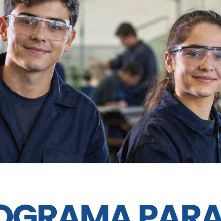
pendientemente del tipo de enfermedad o
 fin de semana que había "
un error" de
rma ya que no se diferenciaban los tipos
ional del Trabajo (CGT) convocó a un
zo a esta nueva norma previsto para el
 trata la reforma en Diputados.
l oficialismo confirmó la
eliminación del
el proyecto debe volver al Senado para
 El plazo máximo para que la Cámara Alta
l
28 de febrero.