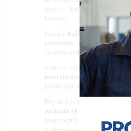
pago del 100% del salario inde
licencia.
Patricia
Bullrich
declaró en el
redacción
en el texto de la no
de enfermedades en la misma.
A su vez, la Confederación Nac
paro sin movilización
en recha
jueves, que sería el día que se
Hoy, miércoles 18 de febrero, e
Artículo 44
de la normativa y 
luego seguir el cauce natural.
trate esta normativa es hasta e