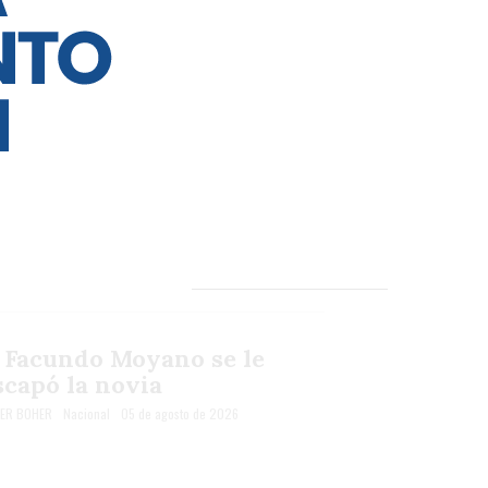
 Facundo Moyano se le
scapó la novia
IER BOHER
Nacional
05 de agosto de 2026