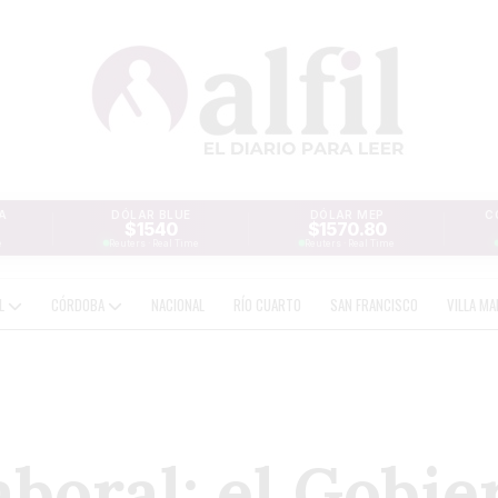
A
DÓLAR BLUE
DÓLAR MEP
C
$1540
$1570.80
e
Reuters · Real Time
Reuters · Real Time
AL
CÓRDOBA
NACIONAL
RÍO CUARTO
SAN FRANCISCO
VILLA MA
boral: el Gobie