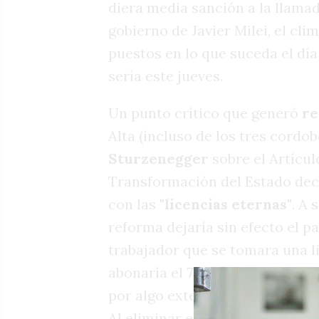
diera media sanción a la llama
gobierno de Javier Milei, el clim
puestos en lo que suceda el día
sería este jueves.
Un punto crítico que generó
r
Alta (incluso de los tres cordo
Sturzenegger
sobre el Artícu
Transformación del Estado dec
con las
"licencias eternas"
. A 
reforma dejaría sin efecto el p
trabajador que se tomara una li
abonaría el
75% del sueldo
, y 
por algo externo al trabajo como
Al eliminar este artículo, rige