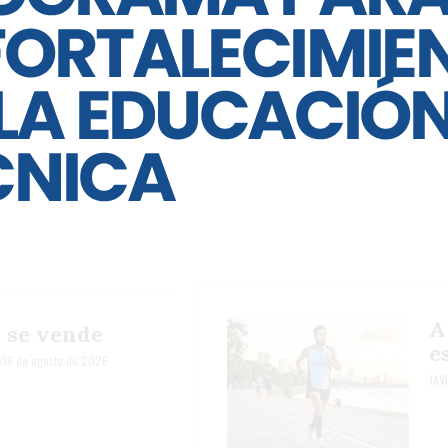
A
o se vende
e
06 de agosto de 2026
JAV