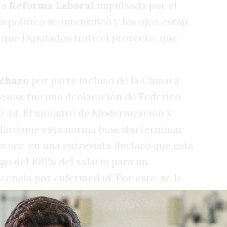
da
Reforma Laboral
impulsada por el
a político se intensificó y los ojos están
 que Diputados trate el proyecto, que
echazo
por parte incluso de la Cámara
beses), fue una declaración de
Federico
lo 44. El ministro de Modernización y
laró que esta norma buscaba terminar
su vez, en una entrevista declaró que esta
ago del 100% del salario para un
cencia por enfermedad. Por esto, se le
si fuera una licencia por "discapacitarse"
 "jugar al fútbol" se le pagaría el
50%
.
 nuevamente el esquema tradicional del