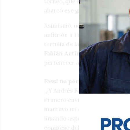
torneo, que sería el retorno de
abarcó ese gesto dádiva al inter
Asimismo, no todo quedó ahí en
anfitrión a Tapia y a su séquito
tertulia de la que también part
Fabián Artime
, dirigente que 
pertenecer a los estamentos de
Fassi no pero sí
¿Y Andrés Fassi? No aparece en 
Primero envió a Julio Secondi y
mantuvo un cónclave privado c
limando asperezas? Allí Fassi l
congreso del fútbol en el predio