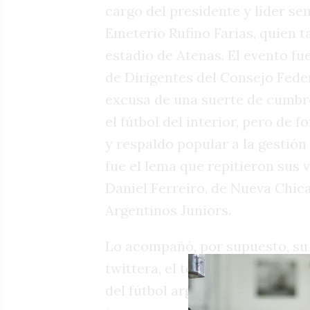
cargo del presidente y líder se
Emeterio Rufino Farías, quien t
estadio de Atenas. El evento f
de Dirigentes del Consejo Feder
excusa de una suerte de cumbre
el fútbol del interior, pero de 
y respaldo popular a la gestión 
fue el lema que repitieron sus 
Daniel Ferreiro, de Nueva Chic
Argentinos Juniors.
Lo acompañó, por supuesto, su c
twittera, el tesorero Pablo Tov
del fútbol argentino. De fondo 