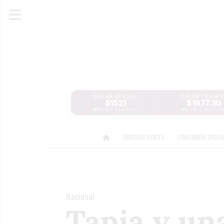
DÓLAR OFICIAL
DÓLAR TARJET
$1521
$1977.30
Reuters · Real Time
Reuters · Real Tim
ENROQUE CORTO
CONTENIDO DIGIT
Nacional
Tapia y un