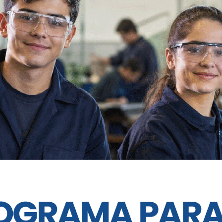
l Federal B, aunque el tema principal no
ior.
 imágenes: Cavagliatto ofició de
 a un asado en su quincho particular,
icipó el presidente de
Belgrano Luis
también no oculta su intención nítida de
 AFA y ser miembro de la mesa ratona.
la foto pero sí estuvo presente.
 Valentina Testa de emisarios y luego
on Tapia en el Hotel Quorum. ¿Seguirán
e comentó de la idea de armar un
 albiazul, la posibilidad del nuevo