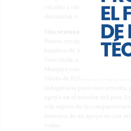
estadio y otros asuntos aunque
distancias o no es necesaria pa
Una semana, un siglo
Bueno, recapitulando: Tapia pas
bandera de AFA al gendarme Nah
Venezuela, a lograr cierto “guiñ
Maiques como Ministro para des
Vitolo de IGJ Bíttolo con la de
indagatoria para esta semana,
apoyo en el interior del país. 
a la espera de la comparecencia
muestra de un apoyo no tan arti
todas.