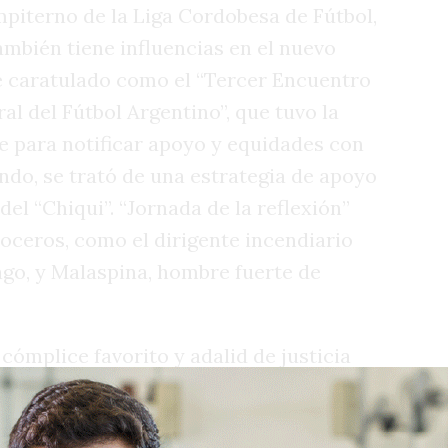
mpiterno de la Liga Cordobesa de Fútbol,
ambién tiene influencias en el nuevo
ue caratulado como el “Tercer Encuentro
al del Fútbol Argentino”, que tuvo la
 para notificar apoyo y equidades con
fondo, se trató de una estrategia de apoyo
del “Chiqui”. “Jornada de la reflexión”
voceros, como el dirigente incendiario
ago, y Malaspina, hombre fuerte de
ómplice favorito y adalid de justicia
iggino, quien tuvo un discurso de defensa
se anunció la creación de un nuevo