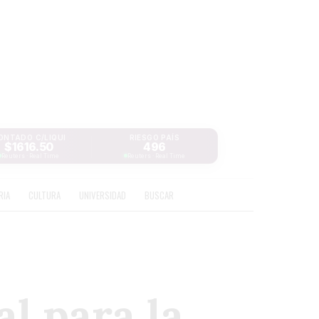
ONTADO C/LIQUI
RIESGO PAÍS
$1616.50
496
Reuters · Real Time
Reuters · Real Time
RIA
CULTURA
UNIVERSIDAD
BUSCAR
l para la