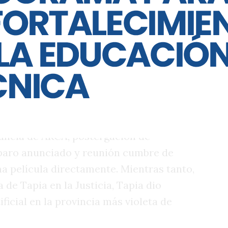
 no hubo foto. ¿Será para marcar
ra fortalecer el vínculo?
ó de modo canciller, liberando con la
uel Gallo de la prisión Helicoide, en
o” de la Justicia con la designación de
viar el pedido de auditoría de Daniel
nuncia de ARCA, postergación de
 paro anunciado y reunión cumbre de
Una película directamente. Mientras tanto,
 de Tapia en la Justicia, Tapia dio
ficial en la provincia más violeta de