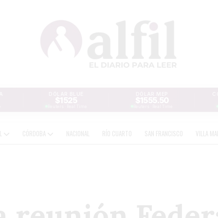
A
DÓLAR BLUE
DÓLAR MEP
C
$1525
$1555.50
e
Reuters · Real Time
Reuters · Real Time
AL
CÓRDOBA
NACIONAL
RÍO CUARTO
SAN FRANCISCO
VILLA MA
a reunión Federa