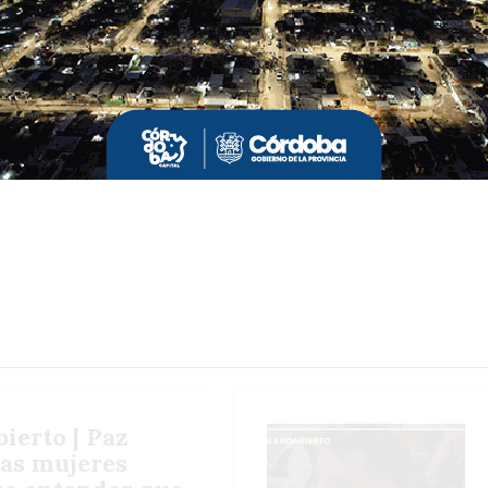
sobre el exdiputado, Rodrigo
de Loredo
,
rigente con mucha experiencia que tiene
ierto | Paz
Las mujeres