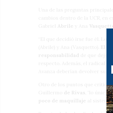
Una de las preguntas principale
cambios dentro de la UCR, en es
Gabriel
Abrile
y Ana
Vasquett
“El que decidió irse fue él. Los
(Abrile) y Ana (Vasquetto).
El p
responsabilidad
de que dejen 
respecto. Además, el radical ind
Avanza deberían devolver sus b
Otro de los puntos que criticó 
Guillermo
de Rivas
, "l
o único q
poco de maquillaje
al sistema