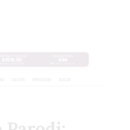
ONTADO C/LIQUI
RIESGO PAÍS
$1616.50
496
Reuters · Real Time
Reuters · Real Time
RIA
CULTURA
UNIVERSIDAD
BUSCAR
 Parodi: