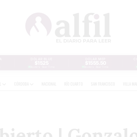
A
DÓLAR BLUE
DÓLAR MEP
C
$1525
$1555.50
e
Reuters · Real Time
Reuters · Real Time
AL
CÓRDOBA
NACIONAL
RÍO CUARTO
SAN FRANCISCO
VILLA MA
ierto | Gonzalo