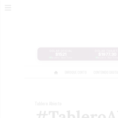
DÓLAR OFICIAL
DÓLAR TARJET
$1521
$1977.30
Reuters · Real Time
Reuters · Real Tim
ENROQUE CORTO
CONTENIDO DIGIT
Tablero Abierto
#TableroAb