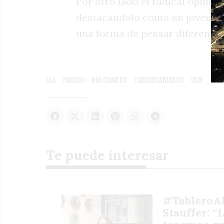
Por otro lado el radical opinó 
destacándolo como un joven di
una forma de pensar diferente.
LLA
PARODI
RÍO CUARTO
TABLEROABIERTO
UCR
Te puede interesar
#TableroAb
Stauffer: “