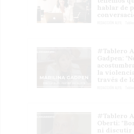
tenemos qu
hablar de p
conversaci
REDACCIÓN ALFIL
Tabler
#Tablero A
Gadpen: "N
acostumbra
la violenci
través de l
REDACCIÓN ALFIL
Tabler
#Tablero Ab
Oberti: "B
ni discutir