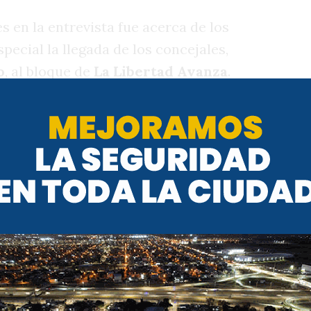
s en la entrevista fue acerca de los
pecial la llegada de los concejales,
o
, al bloque de
La Libertad Avanza
.
 que decidieron irse fueron Gabriel
artido
, en todo caso,
les trasladó la
sus bancas”, expresó Parodi al
icó que, l
os que se fueron a la Libertad
ancas por ética y moral.
Parodi fue la gestión del intendente,
ue vinieron a hacer fue a ponerle
un
 de transporte", apuntó.