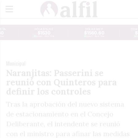
JETA
DÓLAR BLUE
DÓLAR MEP
CONT
40
$1530
$1560.60
$
Time
Reuters · Real Time
Reuters · Real Time
Re
Municipal
Naranjitas: Passerini se
reunió con Quinteros para
definir los controles
Tras la aprobación del nuevo sistema
de estacionamiento en el Concejo
Deliberante, el intendente se reunió
con el ministro para afinar las medidas