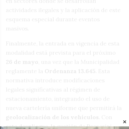
en sectores donde se desarrollan
actividades ilegales y la aplicación de este
esquema especial durante eventos
masivos.
Finalmente, la entrada en vigencia de esta
modalidad está prevista para el próximo
26 de mayo
, una vez que la Municipalidad
reglamente la
Ordenanza 13.645
. Esta
normativa introduce modificaciones
legales significativas al régimen de
estacionamiento, integrando el uso de
nueva cartelería uniforme que permitirá la
geolocalización de los vehículos
. Con
este despliegue, la gestión de Passerini