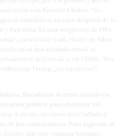
ía con la copa, por los precios y por el
ganización con Estados Unidos. “No
ngan el mundial en su casa después de la
 y Palestina. Es una vergüenza de FIFA.
palda”, cuenta José Luis, chofer de Uber,
 mexicanos) nos trasladó desde el
partamento) de Iztacalco, en CDMX. “Por
odillas con Trump, ¿no es cierto?”,
.
ialista, Sheinbaum decretó feriado en
stración pública, para disfrutar del
ico. A su vez, el centro luce vallado y
as de los comerciantes. Para ingresar al
o Zócalo, hay que caminar bastante,