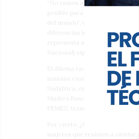
“No vamos a caer en provocacio
posible para que haya armonía y
del mundo”, declaró la primer
diferencias ideológicas con Jav
representa al sector político
Nacional) siguiendo la línea d
El dilema radica en que otros
mañana cuando se suba el telón 
Sudáfrica, en busca de mayor v
Madres Buscadoras, Trabajador
PEMEX, transportistas, organiz
Por cierto, ¿Qué son las madre
mujeres que resisten a olvidar 