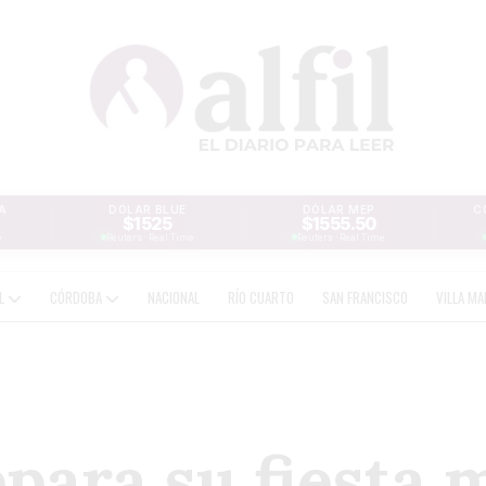
A
DÓLAR BLUE
DÓLAR MEP
C
$1525
$1555.50
e
Reuters · Real Time
Reuters · Real Time
AL
CÓRDOBA
NACIONAL
RÍO CUARTO
SAN FRANCISCO
VILLA MA
para su fiesta 