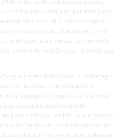
l 2026 como sede, con mucha pasión
ca y social que camina en paralelo pero
rán maquillar, con FIFA como cómplice
 ya vive con ansiedad el arranque de la
e como la primera ciudad que es sede
des, motivo de orgullo para el mexicano
 Arreglos y remodelaciones a destiempo
iones de metros, centro histórico
 Azteca (durante el mundial se llamará
s impositivas) completamente
un paso casi inaccesible para el vecino,
utos y las quejas de los transeúntes son
lítica, una serie de protestas le dan un