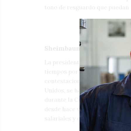
tono de resguardo que puedan ll
Sheimbaum, alerta
La presidenta de México Claud
tiempos por su mirada de políti
contestaciones a la administr
Unidos, se hace cargo de su res
durante la Copa del mundo, a p
desde hace varios días avanzan
salariales y otros derechos qu