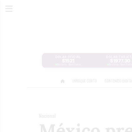
DÓLAR OFICIAL
DÓLAR TARJET
$1521
$1977.30
Reuters · Real Time
Reuters · Real Tim
ENROQUE CORTO
CONTENIDO DIGIT
Nacional
México pre