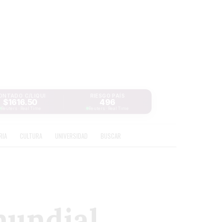
ONTADO C/LIQUI
RIESGO PAÍS
$1616.50
496
Reuters · Real Time
Reuters · Real Time
RIA
CULTURA
UNIVERSIDAD
BUSCAR
mundial,