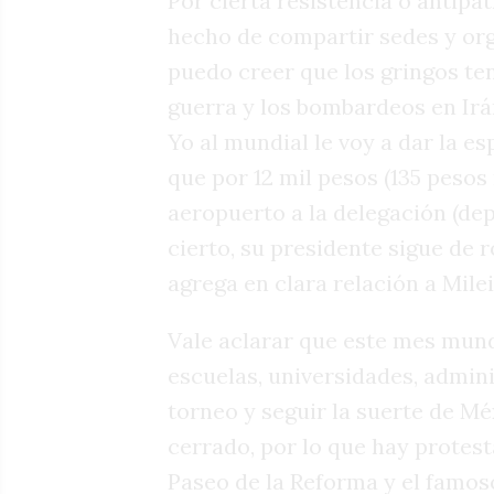
Por cierta resistencia o antipat
hecho de compartir sedes y or
puedo creer que los gringos te
guerra y los bombardeos en Irán
Yo al mundial le voy a dar la es
que por 12 mil pesos (135 pesos
aeropuerto a la delegación (de
cierto, su presidente sigue de r
agrega en clara relación a Milei
Vale aclarar que este mes mund
escuelas, universidades, admini
torneo y seguir la suerte de Méx
cerrado, por lo que hay protest
Paseo de la Reforma y el famos