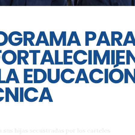
nes, vamos a garantizar y hacer todo lo
 paz en el partido inaugural y la Copa
a mandataria, que mantiene marcadas
ier Milei en Argentina. Sheinbaum
 MORENA (Movimiento Revolucionario
e su antecesor Andrés López Obrador.
 grupos planean una “megamanifestación”
del partido inaugural entre el local y
isibilidad. Acompañan el colectivo de
es de la Educación, pensionados de
aciones campesinas y otros sectores.
s buscadoras? Se trata de un núcleo de
a sus hijas secustradas por los carteles