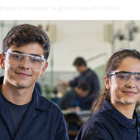
egar a empañar la gran fiesta del fútbol.
io Sheinbaum Pardo, célebre en estos
ca de centro izquierda y por sus
ación de Donald Trump en Estados
ponsabilidad de garantizar la paz
esar de que sectores gremiales docentes
 con sus protestas por mejoras
e consideran vulnerados.