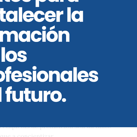
eña, donde el famoso y moderno Tren
dio Azteca (es de la empresa china CRRC
e riguroso y celoso control.
nte era revisado para que mostrar o su
ial de trabajo. Caso contrario, no le
forma, el movimiento fue tan rápido
 de manera preventiva, ya que el tren
n las estaciones El Vergel o Xotapingo, a
Azteca.
rar que fueron divididos los vagones y
ujeres, a raíz de los acosos sexuales
a de las ciudades con mayores
s etiquetas de prohibición son un tanto
 que a concientizar.