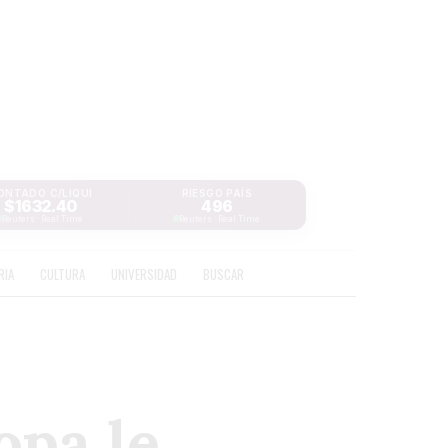
ONTADO C/LIQUI
RIESGO PAÍS
$1632.40
496
Reuters · Real Time
Reuters · Real Time
RIA
CULTURA
UNIVERSIDAD
BUSCAR
opa le