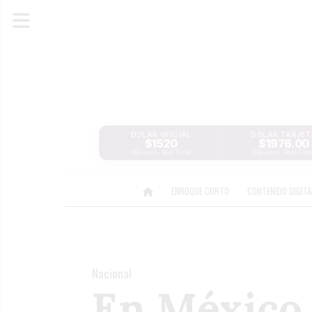
DÓLAR OFICIAL
DÓLAR TARJET
$1520
$1976.00
Reuters · Real Time
Reuters · Real Tim
ENROQUE CORTO
CONTENIDO DIGIT
Nacional
En México, 