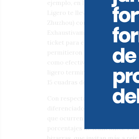
ejemplo, en la estación Tasqu
Ligero te lleva directo al esta
Zhuzhou) contaba con un más qu
Exhaustivamente, cada transeú
ticket para el partido o credenc
permitieron el acceso. De esa 
como efectivo por la actuación
ligero terminaba su recorrido e
15 cuadras del destino final, el 
Con respecto al tren, vale acla
diferenciados para hombres y m
que ocurren diariamente en un
porcentajes de femicidios. Y la
bizarras, que invitan más a reír