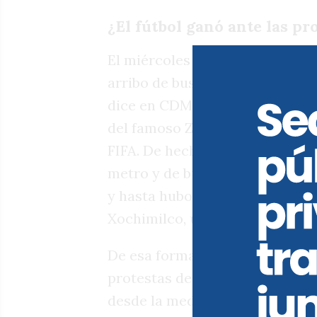
¿El fútbol ganó ante las pr
El miércoles fue una jornada te
arribo de buses con manifestant
dice en CDMX a los Departament
del famoso Zócalo, en Plaza Con
FIFA. De hecho, comenzaron los
metro y de bus, provocando emb
y hasta hubo varios turistas qu
Xochimilco, una excursión que 
De esa forma, el Gobierno tom
protestas desde Casa de Gobier
desde la medianoche ya había p