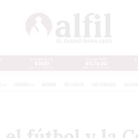
A
DÓLAR BLUE
DÓLAR MEP
C
$1540
$1570.80
e
Reuters · Real Time
Reuters · Real Time
AL
CÓRDOBA
NACIONAL
RÍO CUARTO
SAN FRANCISCO
VILLA MA
el fútbol y la C