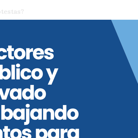
otestas?
nsa en la capital de México. Masivo
es desde otras Delegaciones (así se le
os de afuera) se hicieron sentir cerca
stitución, donde figura el Fan Fest de
 primeros bloqueos a las estaciones de
otellamientos y colapsos en las calles,
e quedaron varados en la lejana
casi termina en pesadilla.
ó nota desde temprano. Escuchando las
no, amplió la cobertura de Seguridad y
resencia policial en los metros. Por