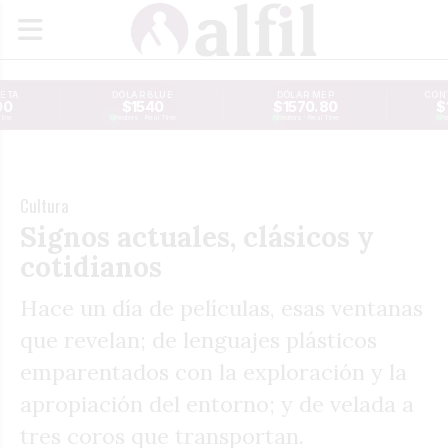
JETA
DÓLAR BLUE
DÓLAR MEP
CONT
00
$1540
$1570.80
$
Time
Reuters · Real Time
Reuters · Real Time
Re
Cultura
Signos actuales, clásicos y
cotidianos
Hace un día de películas, esas ventanas
que revelan; de lenguajes plásticos
emparentados con la exploración y la
apropiación del entorno; y de velada a
tres coros que transportan.