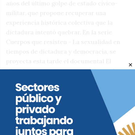
años del último golpe de estado cívico-
militar, que propone recuperar una
experiencia histórica colectiva que la
dictadura intentó quebrar. En la serie
Cuerpos que resisten - La sexualidad en
tiempos de dictadura y democracia, se
proyecta esta tarde el documental El
silencio es un cuerpo que cae (Argentina,
2017), dirigido por Agustina Comedi. La
propia directora descubre unas cintas de
video que filmó su padre, Jaime, antes del
accidente en el que murió. Ese material es
parte de un secreto tejido por la familia en
torno al padre ausente, y conduce a