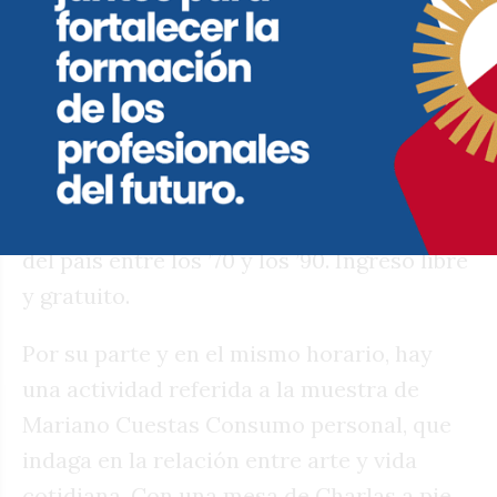
Agustina a indagar y descubrir una historia
marcada por el activismo y la disidencia
sexual. El documental cubre tres décadas
de una historia política y social y de una
historia personal, a partir de los
materiales de archivo de un hombre que
atravesó los momentos más conflictivos
del país entre los ’70 y los ’90. Ingreso libre
y gratuito.
Por su parte y en el mismo horario, hay
una actividad referida a la muestra de
Mariano Cuestas Consumo personal, que
indaga en la relación entre arte y vida
cotidiana. Con una mesa de Charlas a pie