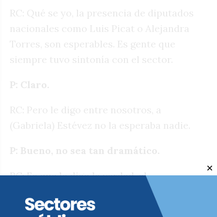
RC: Qué se yo, la presencia de diputados
nacionales como Luis Picat o Alejandra
Torres, son esperables. Es gente que
siempre tuvo sintonía con el sector.
P: Claro.
RC: Pero le digo entre nosotros, a
(Gabriela) Estévez no la esperaba nadie.
P: Bueno, no sea tan dramático.
RC: Es que le digo la verdad, el
kirchnerismo no ha sido muy
contemplativo con nosotros. Menos que