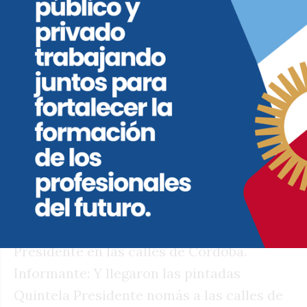
desde el escenario la saluden y la
destaquen. Le digo que algunos herederos
del cordobesismo ‘no la ven’.
P: ¿Por quién lo dice?
RC: No me haga hablar…
Quintela Presidente
Aparecieron pintadas de Quintela
Presidente en las calles de Córdoba.
Informante: Y llegaron las pintadas
Quintela Presidente nomás a las calles de