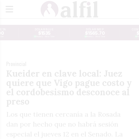
JETA
DÓLAR BLUE
DÓLAR MEP
CONT
00
$1535
$1565.70
$
Time
Reuters · Real Time
Reuters · Real Time
Re
Provincial
Kueider en clave local: Juez
quiere que Vigo pague costo y
el cordobesismo desconoce al
preso
Los que tienen cercanía a la Rosada
dan por hecho que no habrá sesión
especial el jueves 12 en el Senado. La