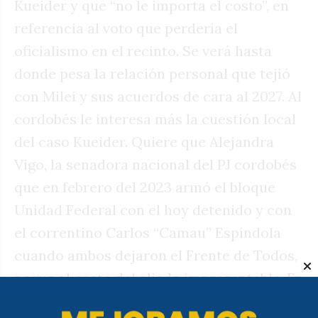
Kueider y que “no le importa el costo”, en
referencia al voto que perdería el
oficialismo en el recinto. Se verá hasta
donde pesa la relación personal que tejió
con Milei y sus acuerdos de cara al 2027. Al
cordobés le interesa más la cuestión local
del caso Kueider. Quiere que Alejandra
Vigo, la senadora nacional del PJ cordobés
que en febrero del 2023 armó el bloque
Unidad Federal con el hoy detenido y con
el correntino Carlos “Camau” Espíndola
cuando ambos dejaron el Frente de Todos,
pague el costo del aliado impresentable. En
su faena de golpear al oficialismo