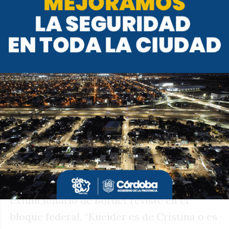
provincial para desgastar a Martin
Llaryora, Juez apuesta a que la esposa de
Juan Schiaretti y jefa del PJ Capital quede
vinculada políticamente con un escándalo
de billetes y valijas al que todavía no le
apareció su Pontaquarto. En esa línea, en
el entorno juecista hay interés en saber
qué posición tomará la senadora, cuyo
círculo cercano mantiene el silencio y
zanja la cuestión con el manual
cordobesista: “Es una pelea de los
extremos”, afirman, pese a que el
exfuncionario de Bordet reviste en el
bloque federal. “Kueider es de Cristina o es