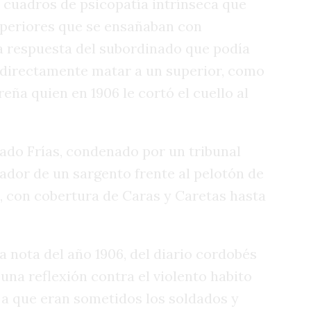
y cuadros de psicopatía intrínseca que
uperiores que se ensañaban con
la respuesta del subordinado que podía
o directamente matar a un superior, como
eña quien en 1906 le cortó el cuello al
ado Frías, condenado por un tribunal
atador de un sargento frente al pelotón de
6, con cobertura de Caras y Caretas hasta
 nota del año 1906, del diario cordobés
 una reflexión contra el violento habito
s a que eran sometidos los soldados y