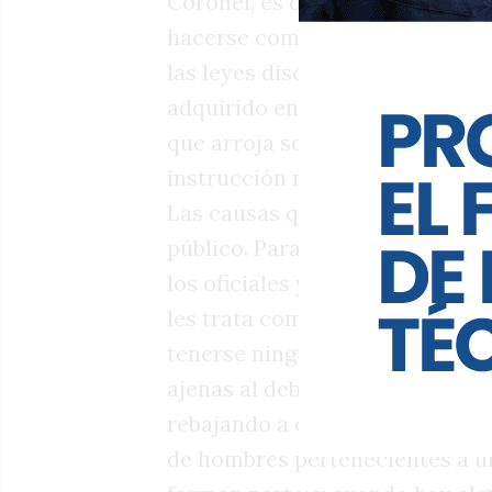
Coronel, es desgraciadamente 
hacerse común en nuestro ejér
las leyes disciplinarlas que rig
adquirido en estos últimos tie
que arroja sombras sobre los je
instrucción militar a los ciuda
Las causas que motivan las ins
público. Para nadie es un mist
los oficiales y jefes superiores
les trata como seres salvajes, 
tenerse ninguna consideración;
ajenas al deber patriótico que lo
rebajando a extremos inconcebi
de hombres pertenecientes a una