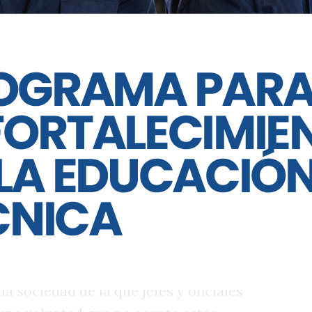
un hecho que empieza o que tiende a
cito debido a la manera como se aplican
en su organización; las cuales han
mpos una fama triste y desconsoladora
fes y oficiales encargados de trasmitir
danos de la nación.
ubordinaciones son casi del dominio
erio el proceder inhumano que adoptan
 con todos los soldados a sus órdenes; se
como a bestias con las cuales no debe
 se les sacrifica imponiéndoles tareas
s llevó a las filas; se les humilla
bles su condición de seres conscientes,
 sociedad de la que jefes y oficiales