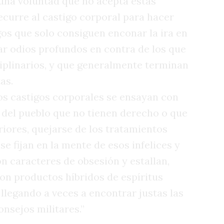
una voluntad que no acepta estas
curre al castigo corporal para hacer
gos que solo consiguen enconar la ira en
tar odios profundos en contra de los que
iplinarios, y que generalmente terminan
as.
os castigos corporales se ensayan con
 del pueblo que no tienen derecho o que
riores, quejarse de los tratamientos
e fijan en la mente de esos infelices y
con caracteres de obsesión y estallan,
on productos híbridos de espíritus
llegando a veces a encontrar justas las
nsejos militares.”