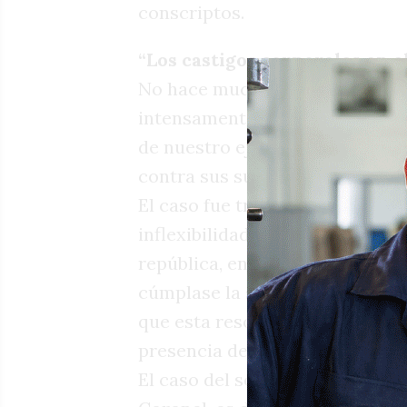
conscriptos.
“Los castigos corporales en el
No hace mucho tiempo el pueblo
intensamente conmovido ante e
de nuestro ejército condenado 
contra sus superiores.
El caso fue tratado por el cons
inflexibilidad que imponen las l
república, en ese tiempo en ejer
cúmplase la sentencia condenat
que esta resolución neroniana 
presencia de un numeroso pue
El caso del soldado Frías que 