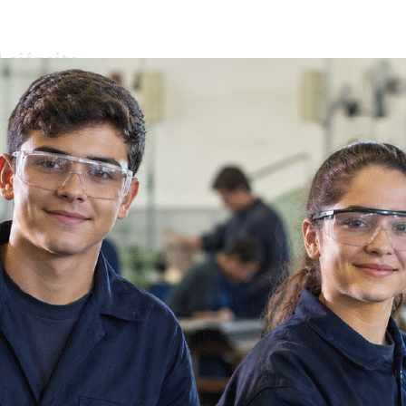
 ejército
 todo de la república se sintió
l fusilamiento de uno de los soldados
a última pena por actos de rebelión
ejo de guerra con toda la severidad é
eyes militares, y el vice presidente de la
cicio del poder ejecutivo, colocó el
oria. Nada valió aquí el clamor popular
levantó, y la sentencia se consumó en
blo conmovido.
se insubordinó dando muerte al sargento