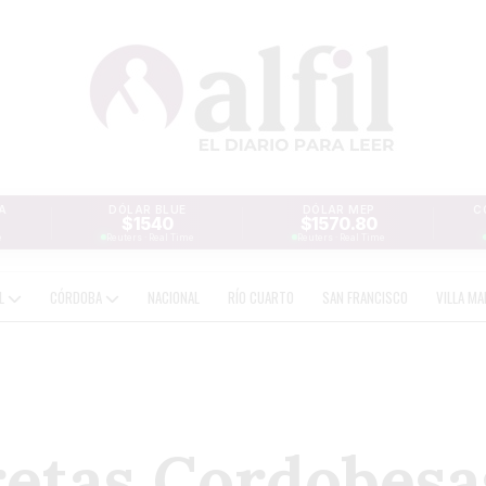
A
DÓLAR BLUE
DÓLAR MEP
C
$1540
$1570.80
e
Reuters · Real Time
Reuters · Real Time
AL
CÓRDOBA
NACIONAL
RÍO CUARTO
SAN FRANCISCO
VILLA MA
retas Cordobesa