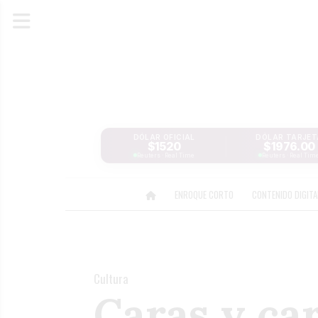
DÓLAR OFICIAL
DÓLAR TARJET
$1520
$1976.00
Reuters · Real Time
Reuters · Real Tim
ENROQUE CORTO
CONTENIDO DIGIT
Cultura
Caras y ca