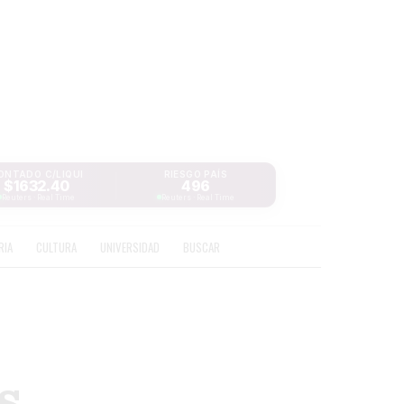
ONTADO C/LIQUI
RIESGO PAÍS
$1632.40
496
Reuters · Real Time
Reuters · Real Time
RIA
CULTURA
UNIVERSIDAD
BUSCAR
s