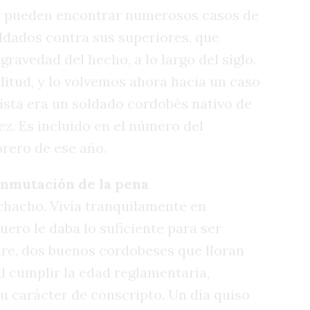
se pueden encontrar numerosos casos de
ldados contra sus superiores, que
ravedad del hecho, a lo largo del siglo.
plitud, y lo volvemos ahora hacia un caso
nista era un soldado cordobés nativo de
ez. Es incluido en el número del
brero de ese año.
onmutación de la pena
chacho. Vivía tranquilamente en
ero le daba lo suficiente para ser
dre, dos buenos cordobeses que lloran
Al cumplir la edad reglamentaria,
su carácter de conscripto. Un día quiso