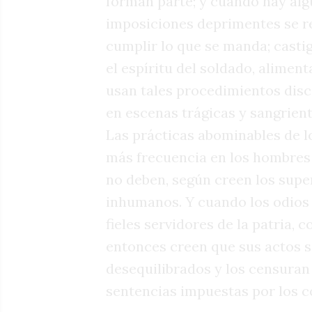
forman parte; y cuando hay alg
imposiciones deprimentes se re
cumplir lo que se manda; casti
el espíritu del soldado, alimen
usan tales procedimientos disc
en escenas trágicas y sangrient
Las prácticas abominables de l
más frecuencia en los hombres
no deben, según creen los supe
inhumanos. Y cuando los odios s
fieles servidores de la patria, 
entonces creen que sus actos s
desequilibrados y los censuran 
sentencias impuestas por los co