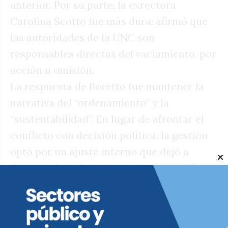
anterior. Por su parte, la exrectora
Carolina Scotto fue más dura: afirmó que
las autoridades de la UNC son
responsables directas del vaciamiento, por
acción u omisión.
La respuesta de Boretto fue mantener la
narrativa del “ordenamiento” y la
“sustentabilidad”. En lugar de afrontar el
conflicto con decisión política, la gestión
optó por un ajuste interno que dejó a
decenas de trabajadores sin ingreso. Esto
generó un creciente malestar en el propio
campo progresista universitario, que por
el momento acompaña su gestión (¿factor