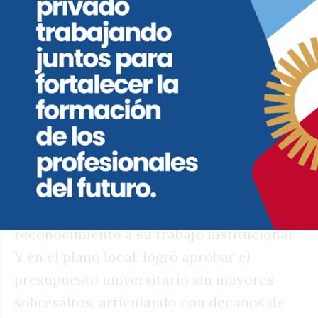
De La Sota clave para reconfigurar el
escenario universitario?)
Relaciones institucionales y proyección
política
A pesar del conflicto presupuestario,
Boretto sigue cultivando su imagen como
interlocutor válido tanto en Córdoba como
en el escenario nacional. En marzo de 2025
recibió el título de Doctor Honoris Causa
por parte de la Universidad de Panamá, en
reconocimiento a su trabajo institucional.
Y en el plano local, logró aprobar el
presupuesto universitario sin mayores
sobresaltos, articulando con decanos de