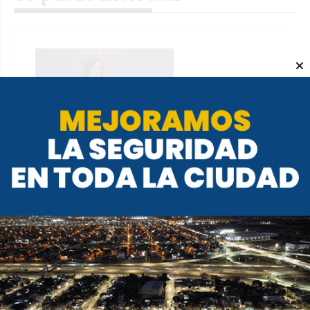
Alfil TV | Rodríguez Machado:
En el 2027 habrá candidato
libertario
REDACCIÓN ALFIL
Alfil TV
17 de noviembre de 2025