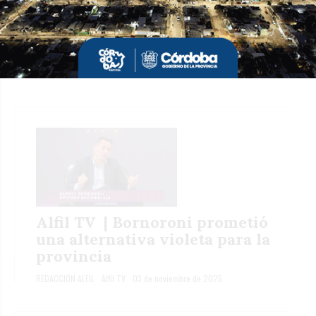
#ALFIL TV | Soledad Carrizo: El
gran perdedor fue Llaryora
REDACCIÓN ALFIL
Alfil TV
10 de noviembre de 2025
Alfil TV | Bornoroni prometió
una alternativa violeta para la
provincia
REDACCIÓN ALFIL
Alfil TV
03 de noviembre de 2025