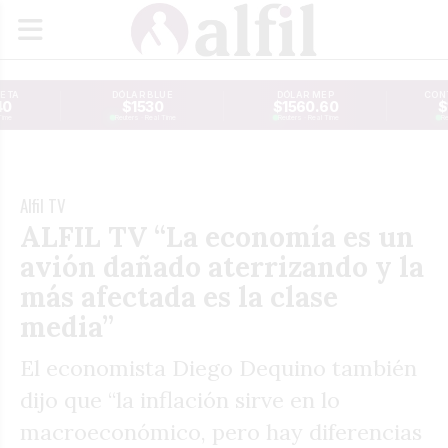
JETA
DÓLAR BLUE
DÓLAR MEP
CONT
40
$1530
$1560.60
$
Time
Reuters · Real Time
Reuters · Real Time
Re
Alfil TV
ALFIL TV “La economía es un
avión dañado aterrizando y la
más afectada es la clase
media”
El economista Diego Dequino también
dijo que “la inflación sirve en lo
macroeconómico, pero hay diferencias