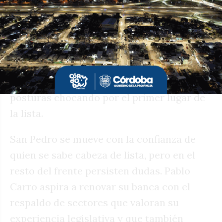
de las alianzas al cual Fuerza Patria llegó
con lo justo a integrar al espacio de
Grabois junto al Partido Comunista, el
Partido Solidario y Kolina. Es decir, se
espera que el próximo 17 de agosto sea uno
bien movido ya que hay diferentes
posturas chocando por el primer lugar de
la lista.
San Pedro se mueve con la confianza de
quien se sabe cabeza de lista, pero en el
resto del frente persisten dudas. Pablo
Carro aspira a renovar su banca con el
respaldo de sectores que valoran su
experiencia legislativa y que también