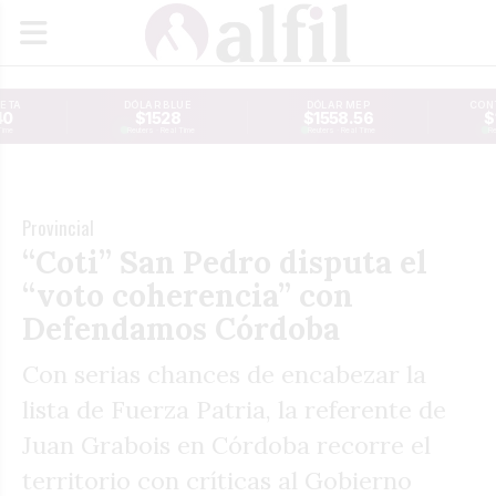
JETA
DÓLAR BLUE
DÓLAR MEP
CONT
40
$1528
$1558.56
$
Time
Reuters · Real Time
Reuters · Real Time
Re
Provincial
“Coti” San Pedro disputa el
“voto coherencia” con
Defendamos Córdoba
Con serias chances de encabezar la
lista de Fuerza Patria, la referente de
Juan Grabois en Córdoba recorre el
territorio con críticas al Gobierno