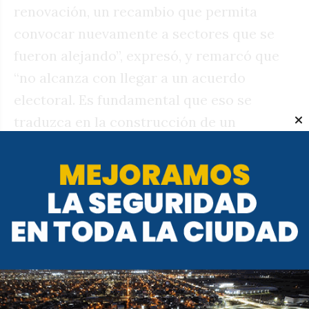
renovación, un recambio que permita
convocar nuevamente a sectores que se
fueron alejando”, expresó, y remarcó que
“no alcanza con llegar a un acuerdo
electoral. Es fundamental que eso se
traduzca en la construcción de un
verdadero proyecto político”. Mensaje
hacia el interior de Fuerza Patria, el
primero que suena fuerte tras la
confirmación del frente en Córdoba.
En ese sentido avanzarán las charlas que
tomarán calor durante esta semana de
cierre de listas. Ya lo hicieron con el plazo