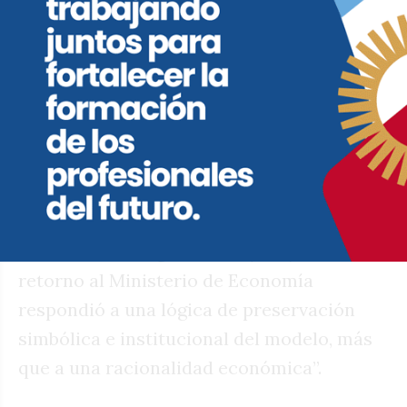
exportadores, negocia apoyos con
sectores industriales, refuerza el blindaje
financiero con fondos del FMI, Banco
Mundial, BID y España, y realiza un
megacanje de deuda por 30.000 millones
de dólares para evitar el default. Sin
embargo, estas medidas apuntan a
sostener el régimen de convertibilidad, no
a reformarlo. Según Zícari (2018), “su
retorno al Ministerio de Economía
respondió a una lógica de preservación
simbólica e institucional del modelo, más
que a una racionalidad económica”.