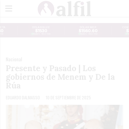
JETA
DÓLAR BLUE
DÓLAR MEP
CONT
40
$1530
$1560.60
$
Time
Reuters · Real Time
Reuters · Real Time
Re
Nacional
Presente y Pasado | Los
gobiernos de Menem y De la
Rúa
EDUARDO DALMASSO
10 DE SEPTIEMBRE DE 2025