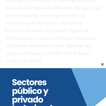
Alfonsín y recrudece el discurso opositor
liderado por Eduardo Duhalde. Se inicia así
un principio de convergencia que se
intensifica en los meses siguientes.
Federico Storani, un hombre ligado al
alfonsinismo, resume el distanciamiento:
“el partido no puede seguir dándole un
cheque en blanco al Gobierno” (Clarín,
octubre de 2001).
Cavallo comprende la necesidad de
recomponer el vínculo con los grupos
económicos locales. Por ello, flexibiliza la
convertibilidad mediante una canasta de
monedas, crea incentivos para