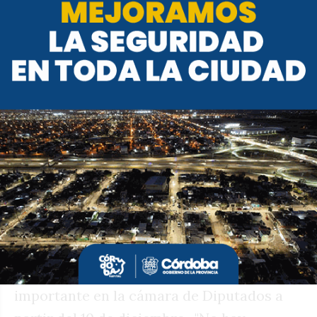
cuando Milei visite la ciudad, este viernes.
El jefe de la Casa Rosada encabezará el
acto por el 145 aniversario de la Bolsa de
Comercio que se realizará en la sede de la
entidad.
En plena campaña y con Schiaretti como
principal contrincante de La Libertad
Avanza en Córdoba, Milei salió a pegarle a
la propuesta de centro que busca
conformar Provincias Unidas, y que
seguramente ubicará al tres veces
gobernador cordobés en un lugar
importante en la cámara de Diputados a