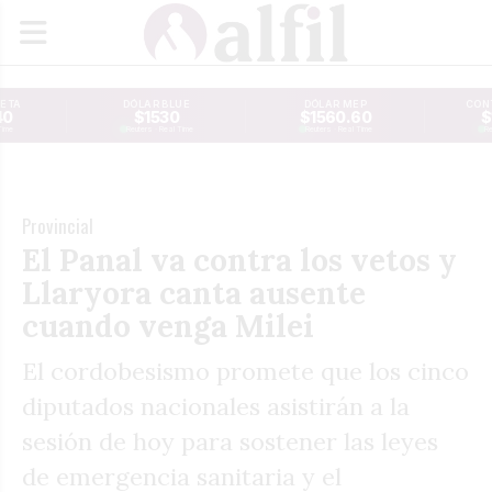
JETA
DÓLAR BLUE
DÓLAR MEP
CONT
40
$1530
$1560.60
$
Time
Reuters · Real Time
Reuters · Real Time
Re
Provincial
El Panal va contra los vetos y
Llaryora canta ausente
cuando venga Milei
El cordobesismo promete que los cinco
diputados nacionales asistirán a la
sesión de hoy para sostener las leyes
de emergencia sanitaria y el