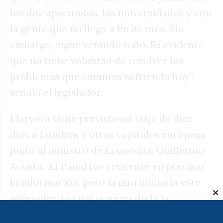
los discapacitados, las universidades y con
la gente que no llega a fin de mes. Sin
embargo, sigue vetando todo. Es evidente
que no tiene voluntad de resolver los
problemas que estamos sufriendo hoy”,
señaló el legislador.
Llaryora tiene previsto un viaje de diez
días a Londres y otras capitales europeas
junto al ministro de Economía, Guillermo
Acosta. El Panal fue reticente en precisar
la información, pero la gira iniciaría este
miércoles, lo cual pone en duda la
presencia del mandatario en Córdoba para