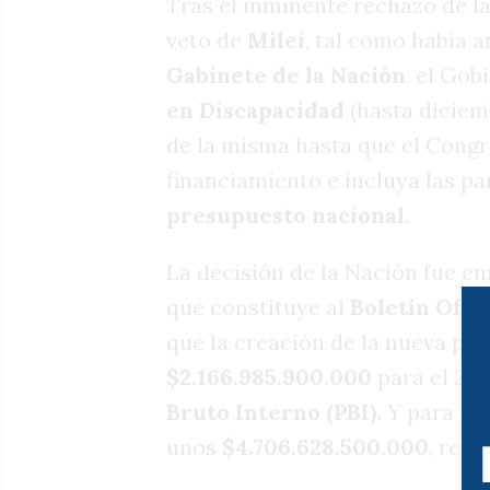
Tras el inminente rechazo de l
veto de
Milei
, tal como había 
Gabinete de la Nación
, el Go
en Discapacidad
(hasta diciem
de la misma hasta que el Congr
financiamiento e incluya las pa
presupuesto nacional
.
La decisión de la Nación fue em
que constituye al
Boletín Ofici
que la creación de la nueva pe
$2.166.985.900.000
para el 20
Bruto Interno (PBI).
Y para el 
unos
$4.706.628.500.000
, rep