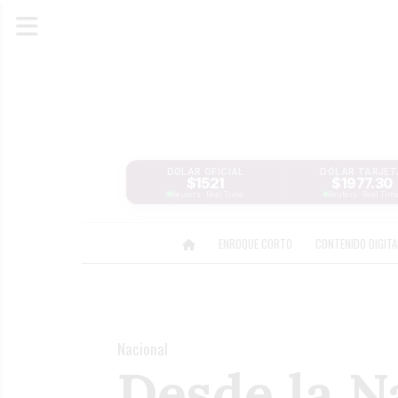
DÓLAR OFICIAL
DÓLAR TARJET
$1521
$1977.30
Reuters · Real Time
Reuters · Real Tim
ENROQUE CORTO
CONTENIDO DIGIT
Nacional
Desde la N