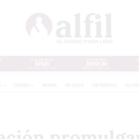
A
DÓLAR BLUE
DÓLAR MEP
C
$1525
$1555.50
e
Reuters · Real Time
Reuters · Real Time
AL
CÓRDOBA
NACIONAL
RÍO CUARTO
SAN FRANCISCO
VILLA MA
ación promulga