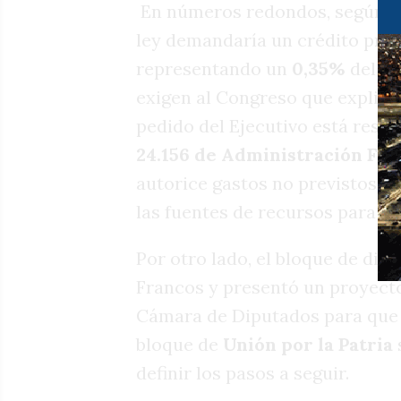
En números redondos, según el
ley demandaría un crédito pre
representando un
0,35%
del PB
exigen al Congreso que expliqu
pedido del Ejecutivo está respa
24.156 de Administración Fin
autorice gastos no previstos e
las fuentes de recursos para su
Por otro lado, el bloque de dip
Francos y presentó un proyecto 
Cámara de Diputados para que s
bloque de
Unión por la Patria
definir los pasos a seguir.