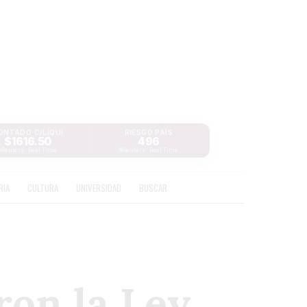
ONTADO C/LIQUI
RIESGO PAÍS
$1616.50
496
Reuters · Real Time
Reuters · Real Time
RIA
CULTURA
UNIVERSIDAD
BUSCAR
ron la Ley