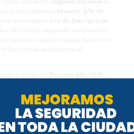
a oposición en el
Congreso Nacional
al
anticipado Guillermo
Francos
,
jefe de
bierno promulgó la
Ley de Emergencia
bre del 2026) y suspendió la ejecución
eso informe cuáles serán las fuentes de
rtidas correspondientes en el
itida a través del
Decreto 681/2025
,
al
. Además, desde
Casa Rosada
estiman
nsión implicará un gasto de
25, considerándo un
0,26%
del
Producto
año 2026 el gasto será de
resentando el
0,47%
del
PBI
.