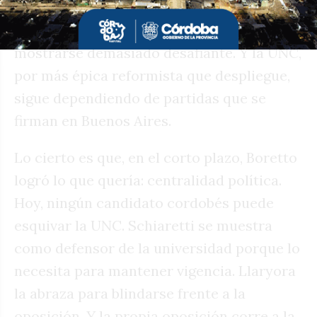
presupuestaria. No sería la primera vez
que la Casa Rosada castigue a Córdoba por
mostrarse demasiado desafiante. Y la UNC,
por más épica reformista que despliegue,
sigue dependiendo de partidas que se
firman en Buenos Aires.
Lo cierto es que, en el corto plazo, Boretto
logró lo que quería: centralidad política.
Hoy, ningún candidato cordobés puede
esquivar la UNC. Schiaretti se muestra
como defensor de la universidad porque lo
necesita para mantener vigencia. Llaryora
la abraza para blindarse frente a la
oposición. Y la propia oposición corre a la