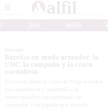
JETA
DÓLAR BLUE
DÓLAR MEP
CONT
30
$1525
$1555.50
$
Time
Reuters · Real Time
Reuters · Real Time
Re
Universidad
Boretto en modo armador: la
UNC, la campaña y la rosca
cordobesa
El rector abrió la Casa de Trejo a todos
los candidatos y convirtió a la
universidad en un escenario de
campaña. Una jugada que mezcla