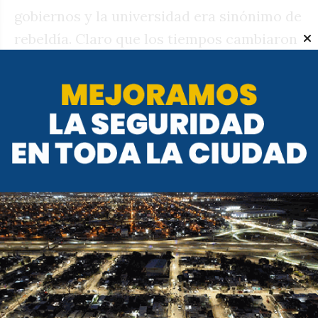
gobiernos y la universidad era sinónimo de
rebeldía. Claro que los tiempos cambiaron
y hoy la rosca se juega en oficinas con aire
acondicionado, pero el trasfondo es el
mismo: la UNC vuelve a ser actor político
de peso.
El riesgo es que la jugada se vuelva en su
contra. Si la universidad queda demasiado
identificada con ciertos sectores, puede
perder el aura de neutralidad que siempre
reivindica. Además, el Gobierno nacional
puede interpretar el despliegue como una
provocación y ajustar aún más la soga