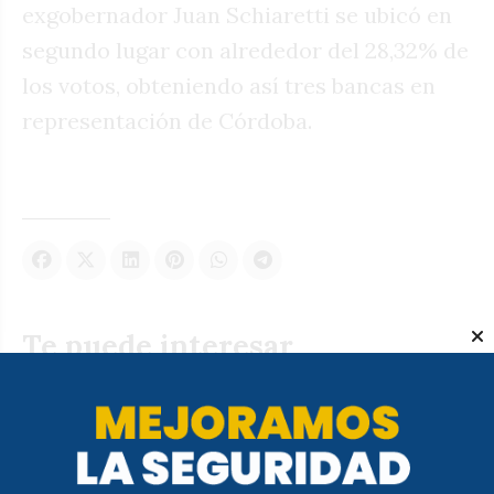
exgobernador Juan Schiaretti se ubicó en
segundo lugar con alrededor del 28,32% de
los votos, obteniendo así tres bancas en
representación de Córdoba.
Te puede interesar