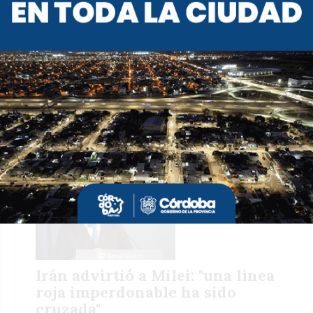
La Bolsa de Comercio de
Córdoba analizó el contexto
geopolítico, económico y el caso
YPF
REDACCIÓN ALFIL
Política
01 de abril de 2026
Irán advirtió a Milei: "una línea
roja imperdonable ha sido
cruzada"