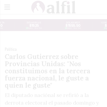
JETA
DÓLAR BLUE
DÓLAR MEP
CONT
30
$1525
$1555.50
$
Time
Reuters · Real Time
Reuters · Real Time
Re
Política
Carlos Gutierrez sobre
Provincias Unidas: "Nos
constituimos en la tercera
fuerza nacional, le guste a
quien le guste"
El diputado naciónal se refirió a la
derrota electoral el pasado domingo y