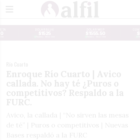
JETA
DÓLAR BLUE
DÓLAR MEP
CONT
30
$1525
$1555.50
$
Time
Reuters · Real Time
Reuters · Real Time
Re
Río Cuarto
Enroque Río Cuarto | Avico
callada. No hay té ¿Puros o
competitivos? Respaldo a la
FURC.
Avico, la callada | “No sirven las mesas
de té” | Puros o competitivos | Nuevas
Bases respaldó a la FURC