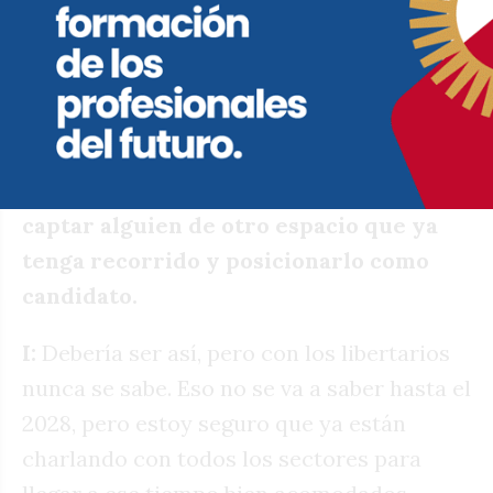
mandarse solos a pelear una batalla que
van a perder. Los veo más cerca de
extraditar un radical corrido o peronista
sin lugar. Pero no pasan de eso.
P: Entonces, es lo que dicen muchos:
captar alguien de otro espacio que ya
tenga recorrido y posicionarlo como
candidato.
I:
Debería ser así, pero con los libertarios
nunca se sabe. Eso no se va a saber hasta el
2028, pero estoy seguro que ya están
charlando con todos los sectores para