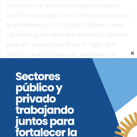
ahora no veo que haya dirigentes puros
con la cancha que hace falta para aspirar a
la intendencia. Está Laura Soldano como
diputada, pero dudo mucho que le alcance
para ser intendenta. Pero, le digo, “por
ahora”. Tienen tiempo de construir un
candidato.
P: ¿Un puro?
I:
Puro o impuro, lo importante es que sea
competitivo, que mida en las encuestas.
Tienen que pelear con esa arma porque es
la que blanden peronistas y radicales para
definir a los suyos. Así que no pueden