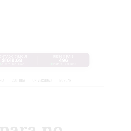
ONTADO C/LIQUI
RIESGO PAÍS
$1619.68
496
Reuters · Real Time
Reuters · Real Time
RIA
CULTURA
UNIVERSIDAD
BUSCAR
 para no