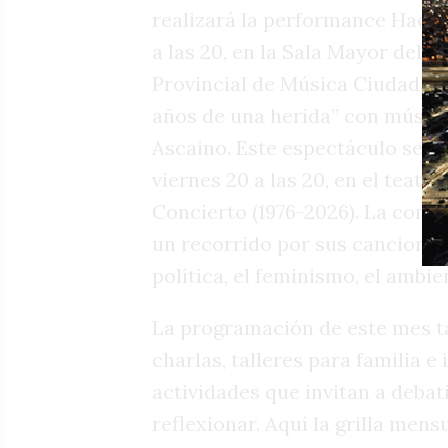
realizará la performance Hacer
a las 20, en la Sala Mayor del 
Provincial de Música Ciudadana
años de una herida” con músic
Ascaino. Este espectáculo se re
viernes 20 a las 20, en el teatro
Concierto (1976-2026). La comp
un recorrido por sus canciones
política, el feminismo, el ambie
La programación de este mes ta
charlas, talleres para familia e
actividades que invitan a debati
reflexionar. Aquí la grilla men