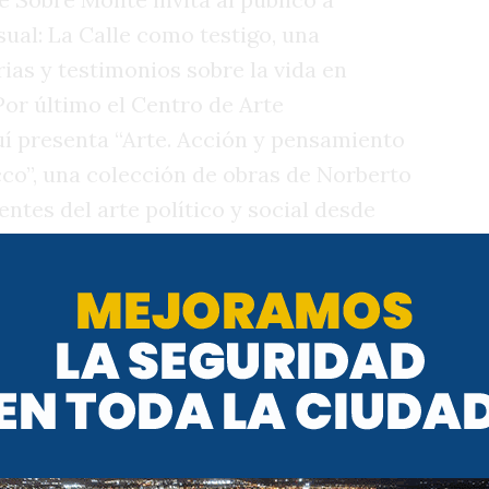
sual: La Calle como testigo, una
as y testimonios sobre la vida en
Por último el Centro de Arte
 presenta “Arte. Acción y pensamiento
cco”, una colección de obras de Norberto
entes del arte político y social desde
ión reúne instalaciones, objetos y
re memoria, acción y crítica.
usicales también se destacan en la
 20, en el Teatro del Libertador, el Coro
 “El gesto invisible”, un homenaje a
alsh junto a un ensamble instrumental.
 Teatro Real, la Comedia Cordobesa