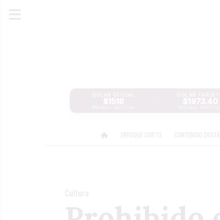
DÓLAR OFICIAL
DÓLAR TARJET
$1518
$1973.40
Reuters · Real Time
Reuters · Real Tim
ENROQUE CORTO
CONTENIDO DIGIT
Cultura
Prohibido 