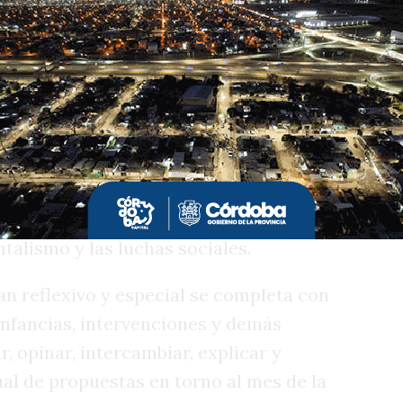
 (de) Memoria mientras que el viernes 20
Teatro del Libertador la Orquesta
 presenta “El palacio de la memoria: 50
a de Damián Torres y textos de Dante
pondrá el sábado 21 a las 20. El mismo
 Real, se presentará Liliana Felipe en
ositora, pianista y cantante presentará
, que abordan temas como el amor, la
ntalismo y las luchas sociales.
n reflexivo y especial se completa con
 infancias, intervenciones y demás
r, opinar, intercambiar, explicar y
sual de propuestas en torno al mes de la