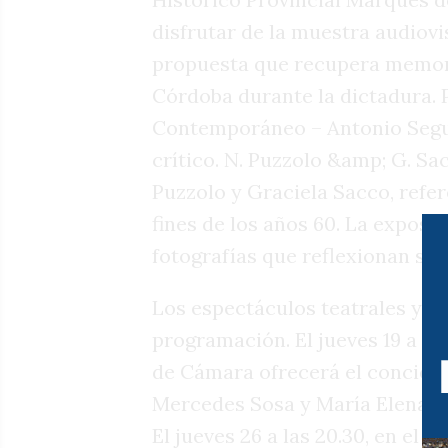
disfrutar de la muestra audiovi
propuesta que recupera memori
Córdoba durante la dictadura. 
Contemporáneo – Antonio Seguí
crítico. N. Puzzolo &amp; G. Sa
Puzzolo y Graciela Sacco, refer
fines de los años 60. La exposic
fotografías que reflexionan sob
Los espectáculos teatrales y m
programación. El jueves 19 a las
de Cámara ofrecerá el concierto
Mercedes Sosa y María Elena W
El jueves 26 a las 20.30, en el