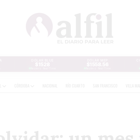
A
DÓLAR BLUE
DÓLAR MEP
C
$1528
$1558.56
e
Reuters · Real Time
Reuters · Real Time
AL
CÓRDOBA
NACIONAL
RÍO CUARTO
SAN FRANCISCO
VILLA MA
olvidar: un mes