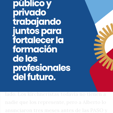
necesidades de inversión extranjera que el
país necesita, la que se verá especialmente
afectada si la popularidad del gobierno
sigue cayendo por los escándalos de
corrupción.
El motivo es sencillo: independientemente
del relato victorioso que cada uno
construya para hablarle a su nicho, si los
que nos metieron en ese lío tienen chances
de volver a ganar, entonces los que pueden
traer sus dólares elegirán llevarlos a otro
lado. Los kirchneristas todavía no tienen a
nadie que los represente, pero a Alberto lo
anunciaron tres meses antes de las PASO y