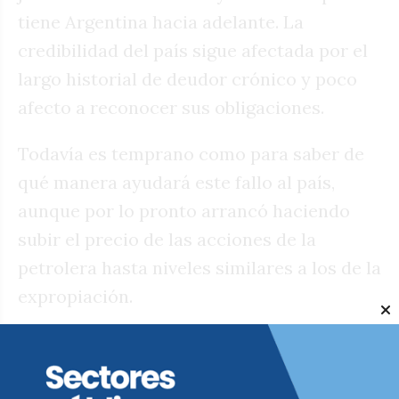
tiene Argentina hacia adelante. La
credibilidad del país sigue afectada por el
largo historial de deudor crónico y poco
afecto a reconocer sus obligaciones.
Todavía es temprano como para saber de
qué manera ayudará este fallo al país,
aunque por lo pronto arrancó haciendo
subir el precio de las acciones de la
petrolera hasta niveles similares a los de la
expropiación.
La resolución del juicio es una buena
noticia, pero por sí sola no resuelve las