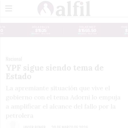
JETA
DÓLAR BLUE
DÓLAR MEP
CONT
30
$1525
$1555.50
$
Time
Reuters · Real Time
Reuters · Real Time
Re
Nacional
YPF sigue siendo tema de
Estado
La apremiante situación que vive el
gobierno con el tema Adorni lo empuja
a amplificar el alcance del fallo por la
petrolera
JAVIER BOHER
30 DE MARZO DE 2026