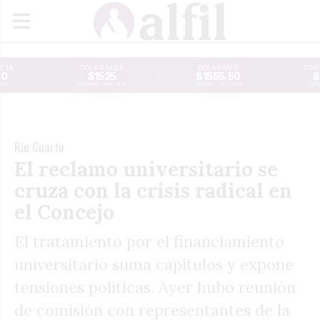
JETA
DÓLAR BLUE
DÓLAR MEP
CONT
30
$1525
$1555.50
$
Time
Reuters · Real Time
Reuters · Real Time
Re
Río Cuarto
El reclamo universitario se
cruza con la crisis radical en
el Concejo
El tratamiento por el financiamiento
universitario suma capítulos y expone
tensiones políticas. Ayer hubo reunión
de comisión con representantes de la