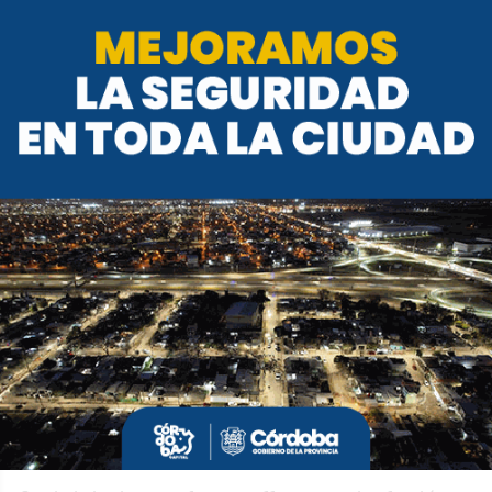
Río Cuarto relanza programa
para impulsar franquicias y
atraer inversiones
La Municipalidad de Río Cuarto, a través
de la Secretaría de Desarrollo Económico,
presentó una nueva edición del programa
de franquicias, una propuesta orientada a
fomentar la radicación de marcas en la
ciudad y a impulsar el crecimiento de
emprendimientos locales con proyección
nacional.