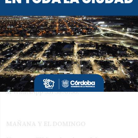
541) se presenta los viernes de abril Por
piernas y boca, versión libre de La Casa de
Bernarda Alba de Federico García Lorca.
La obra se presenta los viernes de abril en
La Cochera. Actúan Sol Argayo, Valeria
Bigi, Silvina Bustos Fierro, Marola Farías,
Alejandra Garabano, Galia Kohan, Clara
Weller y Leticia Woods. A las 21,
anticipadas por Antesala.com.ar. Reservas
al WhatsApp 351 3870750.
MAÑANA Y EL DOMINGO