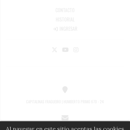
CONTACTO
HISTORIAL
INGRESAR
CAPITALINAS FRAGUEIRO | HUMBERTO PRIMO 670 - 24
Al navegar en este sitio aceptas las cookies
COMERCIAL@DIARIOALFIL.COM.AR