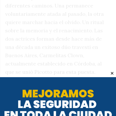
diferentes caminos. Una permanece
voluntariamente atada al pasado, la otra
quiere marchar hacia el olvido. Un ritual
sobre la memoria y el renacimiento. Las
dos actrices forman desde hace más de
una década un exitoso dúo travesti en
Buenos Aires, Carmelitas Clown,
actualmente establecido en Córdoba, al
que se unió Picotto para esta puesta.
Entradas anticipadas en la sala $17000,
entrada general $20000. Reservas al 351 811
7130.
• En Teatro La Cochera (Fructuoso Rivera