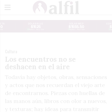
JETA
DÓLAR BLUE
DÓLAR MEP
CONT
30
$1525
$1555.50
$
Time
Reuters · Real Time
Reuters · Real Time
Re
Cultura
Los encuentros no se
deshacen en el aire
Todavía hay objetos, obras, sensaciones
y actos que nos recuerdan el viejo arte
de encontrarnos. Piezas con huellas de
las manos aún, libros con olor a nuevos,
y texturas; hay ideas para transmitir