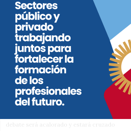
atrás al hoy femicida en una causa por
supuesta privación ilegítima de la libertad
contra otra joven, en la misma casa donde
presumiblemente mató y descuartizó a
Agostina Vega.
La oposición quería promover para esta
semana una sesión especial, pero no la
logró por lo que decidió postergarla para
la próxima. Con lo cual este miércoles
habrá sesión ordinaria donde, si bien no
asoma en el temario ningún proyecto
vinculado al tema, se descuenta que el
debate será acalorado y estará cruzado