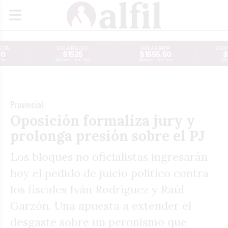
JETA
DÓLAR BLUE
DÓLAR MEP
CONT
30
$1525
$1555.50
$
Time
Reuters · Real Time
Reuters · Real Time
Re
Provincial
Oposición formaliza jury y
prolonga presión sobre el PJ
Los bloques no oficialistas ingresarán
hoy el pedido de juicio político contra
los fiscales Iván Rodríguez y Raúl
Garzón. Una apuesta a extender el
desgaste sobre un peronismo que