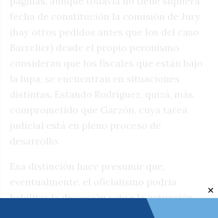
páginas, aunque todavía no tiene siquiera
fecha de constitución la comisión de Jury
(hay otros pedidos antes que los del caso
Barrelier) desde el propio peronismo
consideran que los fiscales que están bajo
la lupa, se encuentran en situaciones
distintas. Estando Rodríguez, quizá, más
comprometido que Garzón, cuya tarea
judicial está en pleno proceso de
desarrollo.
Esa distinción hace presumir que,
eventualmente, el oficialismo podría
habilitar la discusión sobre la actuación
del fiscal que liberó bajo fianza un año