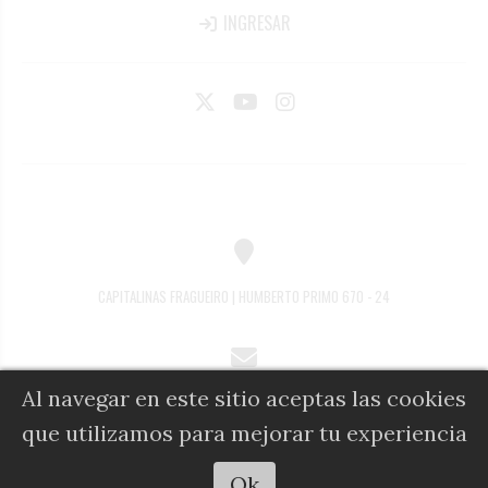
INGRESAR
CAPITALINAS FRAGUEIRO | HUMBERTO PRIMO 670 - 24
Al navegar en este sitio aceptas las cookies
COMERCIAL@DIARIOALFIL.COM.AR
que utilizamos para mejorar tu experiencia
Escuchar artículo
Ok