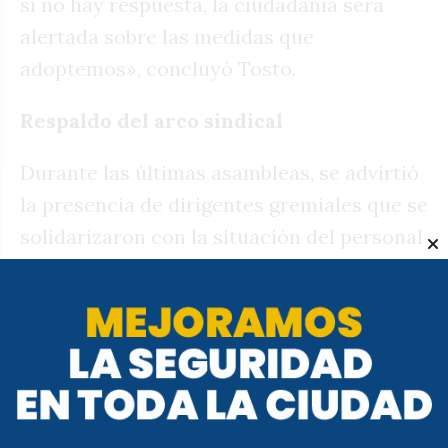
si no hay respuesta, la ciudadanía será
alertada sobre las medidas que
adoptemos», concluyó Tosto.
Respaldo del arco sindical
Durante las últimas asambleas, se advirtió
la presencia de dirigentes gremiales que se
solidarizaron con la situación del personal
sanitarista. Entre ellos, la agrupación Las
62 Organizaciones Peronistas y otros
sindicatos nucleados en la CGT (Tosto es
parte del triunvirato de la Regional Río
Cuarto). En el caso de Las 62O, sus
referentes forman parte de la mesa