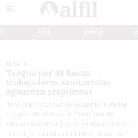
JETA
DÓLAR BLUE
DÓLAR MEP
CONT
30
$1525
$1555.50
$
Time
Reuters · Real Time
Reuters · Real Time
Re
Río Cuarto
Tregua por 48 horas:
trabajadores sanitaristas
aguardan respuestas
Tras dos jornadas de asambleas en los
lugares de trabajo, el Sindicato de
Obras Sanitarias logró entablar diálogo
con el presidente del EMOS, Juan José