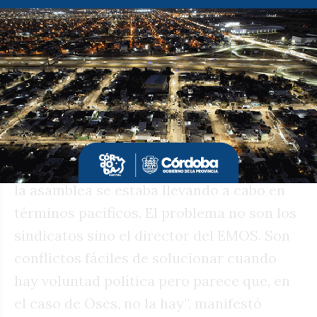
sindical que acompañó a Guillermo De
Rivas durante la campaña electoral y que,
al día de hoy, siguen integrando la pata
sindical del “derrivismo”. Desde la
agrupación se refirieron al “atropello” por
parte de Oses en relación al intento de
desalojo en la asamblea del lunes. “Por
suerte, el personal policial llegó y vio que
la asamblea se estaba llevando a cabo en
términos pacíficos. El problema no son los
sindicatos sino el director del EMOS. Son
conflictos fáciles de solucionar cuando
hay voluntad política pero parece que, en
el caso de Oses, no la hay”, manifestó