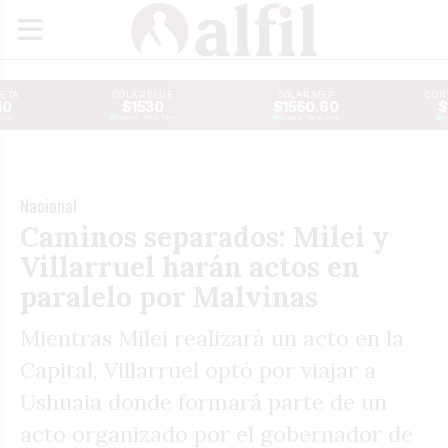
JETA
DÓLAR BLUE
DÓLAR MEP
CONT
40
$1530
$1560.60
$
Time
Reuters · Real Time
Reuters · Real Time
Re
Nacional
Caminos separados: Milei y
Villarruel harán actos en
paralelo por Malvinas
Mientras Milei realizará un acto en la
Capital, Villarruel optó por viajar a
Ushuaia donde formará parte de un
acto organizado por el gobernador de