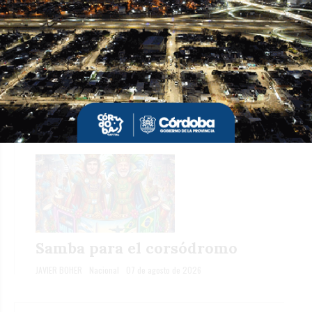
Ley de Tierras, entre el silencio
de Llaryora y la bandera
schiarettista
GABRIEL MARCLÉ
Nacional
07 de agosto de 2026
Samba para el corsódromo
JAVIER BOHER
Nacional
07 de agosto de 2026