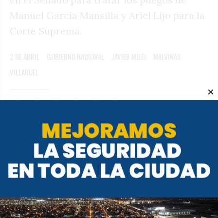
Manuel García Mansilla y Ariel Lijo para la
Corte Suprema.
2 DE ABRIL
GOBIERNO NACIONAL
JAVIER MILEI
MALVINAS
VILLARUEL
Te puede interesar