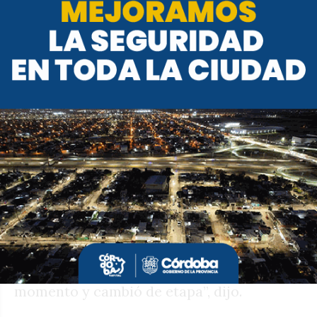
Por su parte, Dall’Aglio habló de los
números de la gestión de Milei en la
consideración de la ciudadanía. “Hasta
diciembre lo que constituía la novedad
entre el achicamiento del Estado y el
ajuste tenía el acompañamiento social y
político de la sociedad. Porque era
sostenido por la misma sociedad con un
enorme esfuerzo, pero la gente modificó el
momento y cambió de etapa”, dijo.