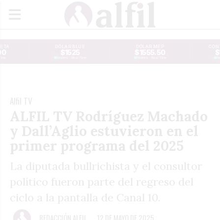
JETA
DÓLAR BLUE
DÓLAR MEP
CONT
00
$1525
$1555.50
$
Time
Reuters · Real Time
Reuters · Real Time
Re
Alfil TV
ALFIL TV Rodríguez Machado
y Dall’Aglio estuvieron en el
primer programa del 2025
La diputada bullrichista y el consultor
político fueron parte del regreso del
ciclo a la pantalla de Canal 10.
REDACCIÓN ALFIL
12 DE MAYO DE 2025