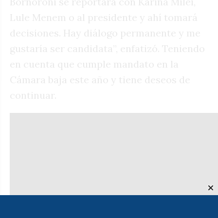
Bornoroni se reportará con Karina Milei,
Lule Menem o al presidente y ahí tomará
decisiones. Hay diálogo permanente y me
gustaría ser candidata”, enfatizó. Teniendo
en cuenta que cumple mandato en la
Cámara baja este año y tiene deseos de
continuar.