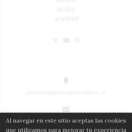
CONTACTO
HISTORIAL
INGRESAR
CAPITALINAS FRAGUEIRO | HUMBERTO PRIMO 670 - 24
Al navegar en este sitio aceptas las cookies
COMERCIAL@DIARIOALFIL.COM.AR
que utilizamos para mejorar tu experiencia