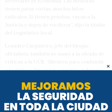
secretario de Economía. Las mentiras
tienen patas cortas, muchachitos
radicales. Si tienen pruebas, vayan a la
Justicia y dejen de vociferar”, dijo la titular
del Legislativo local.
Leandro Carpintero, jefe del bloque
oficialista, también se sumó a la oleada de
críticas a la UCR. “Mienten para confundir
a la gente y desgastar a nuestro gobierno.
Los recursos públicos se usaron siempre
para la ciudad. Quien quiera decir lo
contrario, que lo demuestre en la Justicia”,
manifestó el edil. En tanto, el secretario de
Prevención y Convivencia, Gastón