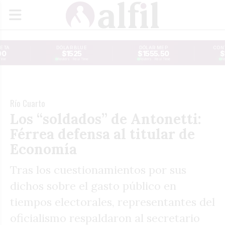
JETA
DÓLAR BLUE
DÓLAR MEP
CONT
00
$1525
$1555.50
$
Time
Reuters · Real Time
Reuters · Real Time
Re
Río Cuarto
Los “soldados” de Antonetti:
Férrea defensa al titular de
Economía
Tras los cuestionamientos por sus
dichos sobre el gasto público en
tiempos electorales, representantes del
oficialismo respaldaron al secretario