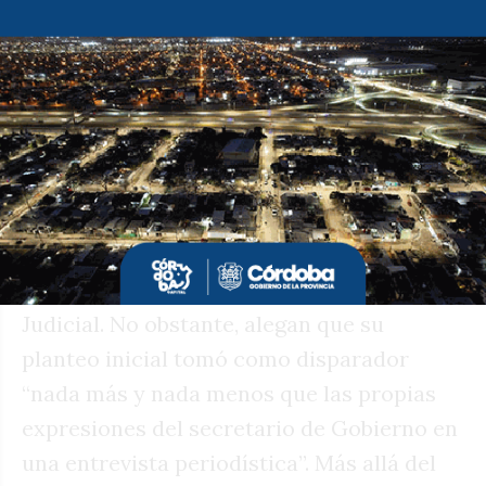
Maldonado, apuntó directamente al
presidente de la UCR local, Marcos
Curletto, a quien le planteó que “le queda
muy grande la presidencia de la UCR” y
consideró que el radicalismo local “es el
anti ejemplo de cómo gobernar”.
La UCR aún no ha confirmado si realizarán
algún tipo de presentación ante el Poder
Judicial. No obstante, alegan que su
planteo inicial tomó como disparador
“nada más y nada menos que las propias
expresiones del secretario de Gobierno en
una entrevista periodística”. Más allá del