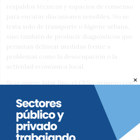
respaldos técnicos y espacios de consenso
para encarar discusiones sensibles. No se
trata solo de transporte o higiene urbana,
sino también de producir diagnósticos que
permitan delinear medidas frente a
problemas como la desocupación o la
actividad económica local.
Si se quiere hilar fino, el CES —primero con
Miguel Besso y luego con Irma Ciani—
trabajó de cerca con la gestión de Juan
Manuel Llamosas, por lo que el cambio de
presidente podría leerse como un paso
institucional que acompaña la nueva