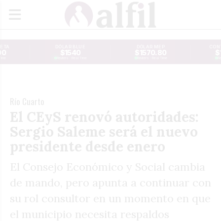
JETA
DÓLAR BLUE
DÓLAR MEP
CONT
00
$1540
$1570.80
$
Time
Reuters · Real Time
Reuters · Real Time
Re
Río Cuarto
El CEyS renovó autoridades:
Sergio Saleme será el nuevo
presidente desde enero
El Consejo Económico y Social cambia
de mando, pero apunta a continuar con
su rol consultor en un momento en que
el municipio necesita respaldos