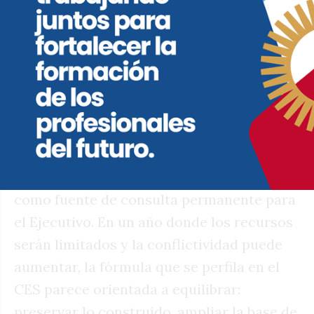
dinámica marcada por la administración
de Guillermo De Rivas. En la Municipalidad
niegan esta interpretación y remarcan el
carácter apartidario del organismo.
El CEyS busca así reforzar su rol como
espacio de ordenamiento para debates
estratégicos —movilidad, desarrollo
regional, infraestructura, producción— y
como fuente de consulta permanente para
el Ejecutivo. En un año donde los recursos
serán limitados y la conflictividad puede
aumentar, la fórmula que se perfila en el
CES parece orientada a equilibrar:
preservar lo construido, ampliar la base de