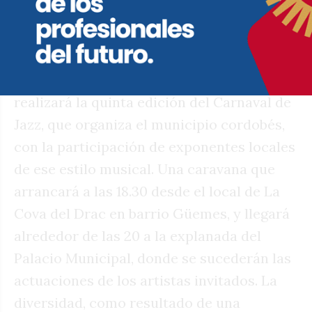
Como otras tantas celebraciones que se
han ido incorporando al calendario de la
ciudad de Córdoba, el próximo lunes se
realizará la quinta edición del Carnaval de
Jazz, que organiza el municipio cordobés,
con la participación de exponentes locales
de ese estilo musical. Una caravana que
arrancará a las 18.30 desde el local de La
Cova del Drac en barrio Güemes, y llegará
alrededor de las 20 a la explanada del
Palacio Municipal, donde se sucederán las
actuaciones de los artistas invitados. La
diversidad, como resultado de una