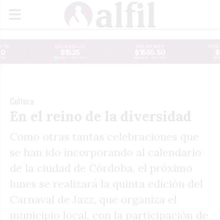
JETA
DÓLAR BLUE
DÓLAR MEP
CONT
30
$1525
$1555.50
$
Time
Reuters · Real Time
Reuters · Real Time
Re
Cultura
En el reino de la diversidad
Como otras tantas celebraciones que
se han ido incorporando al calendario
de la ciudad de Córdoba, el próximo
lunes se realizará la quinta edición del
Carnaval de Jazz, que organiza el
municipio local, con la participación de