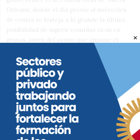
Orleans, donde el día previo al miércoles
de ceniza se festeja a lo grande la última
posibilidad de ingerir comidas ricas en
grasas, antes del ayuno que impone el
culto cristiano durante la cuaresma.
Aunque su inicio remite a costumbres
medievales de Francia, este ritual se
enriqueció con las influencias de los otros
inmigrantes, hasta conformar una
conjunción de desfiles, bailes de disfraces,
procesiones y espectáculos musicales, que
desde hace ya algunas décadas
constituyen un atractivo turístico capaz de
convocar a visitantes de todo el planeta.