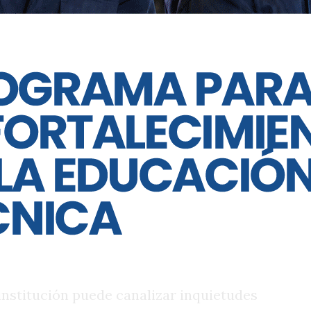
 fatal que se registró en el fin de semana
ejo y Sanabria), el secretario de
 un equipo deja de funcionar, se genera
ión en el mismo momento en el que
o correspondiente para su reparación”.
sultado por la cámara que no habría
o accidente, insistió en que el gobierno
ción de qué domo funciona y cuál no.
 la Policía de la Provincia y seguramente
aseguró.
ades, el secretario manifestó que la
 como una institución de puertas
 institución puede canalizar inquietudes