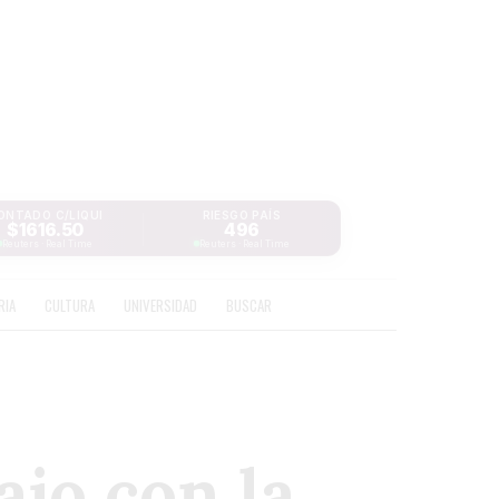
ONTADO C/LIQUI
RIESGO PAÍS
$1616.50
496
Reuters · Real Time
Reuters · Real Time
RIA
CULTURA
UNIVERSIDAD
BUSCAR
ajo con la