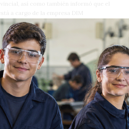
vincial, así como también informó que el
stá a cargo de la empresa DIM
so licitatorio llevado a cabo por la
ó que el Municipio no dispone de esas
tenimiento pero “sí interviene y
rvatorio Vial, sus integrantes
 de sostener el ámbito” para contar con
aralelo, avanzar en un Código de
emás, el Municipio informó resultados en
l del 2025. Uno de los datos más
ue la cantidad de controles habría
 2024.