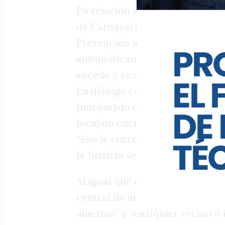
En relación al último accidente
de Carnaval (en San Martín y Tr
Prevención aseguró que “cuando
automáticamente una notificac
sucede y se activa el mecanism
En diálogo con LV16, al ser con
funcionado en la zona del últim
local no cuenta con la informa
“Eso le corresponde brindarlo a
la Justicia se lo ha solicitado”, 
Al igual que en otras oportunid
central de monitoreo “funciona
abiertas” y “cualquier vecino o