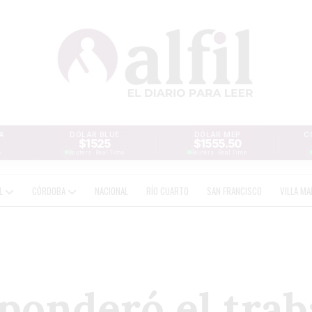
A
DÓLAR BLUE
DÓLAR MEP
C
$1525
$1555.50
e
Reuters · Real Time
Reuters · Real Time
AL
CÓRDOBA
NACIONAL
RÍO CUARTO
SAN FRANCISCO
VILLA MA
ponderó el trab