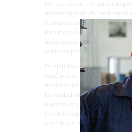
son propiedad del gobierno pro
mantenimiento de las mismas e
(contratada a partir de un proce
Provincia). El secretario afirm
imágenes ni se encarga del man
colabora permanentemente”.
En el último encuentro del Obse
confluyeron en la “importancia
información actualizada y, en p
Movilidad en el Legislativo. Ad
materia de prevención y contro
resaltados por la gestión fue q
crecido un 700% en relación al