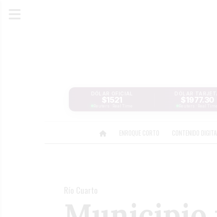
DÓLAR OFICIAL
DÓLAR TARJET
$1521
$1977.30
Reuters · Real Time
Reuters · Real Tim
ENROQUE CORTO
CONTENIDO DIGIT
Río Cuarto
Municipio 