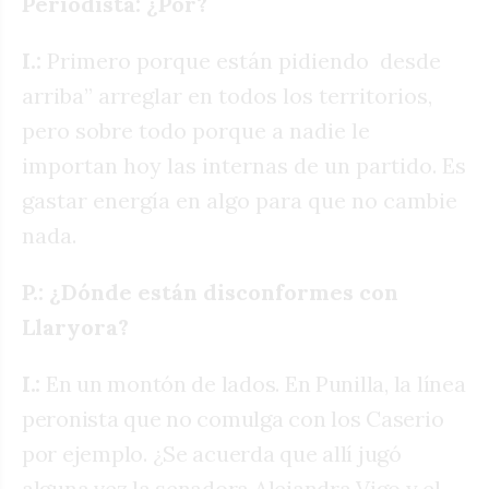
Periodista: ¿Por?
I.:
Primero porque están pidiendo
desde
arriba” arreglar en todos los territorios,
pero sobre todo porque a nadie le
importan hoy las internas de un partido. Es
gastar energía en algo para que no cambie
nada.
P.: ¿Dónde están disconformes con
Llaryora?
I.:
En un montón de lados. En Punilla, la línea
peronista que no comulga con los Caserio
por ejemplo. ¿Se acuerda que allí jugó
alguna vez la senadora Alejandra Vigo y el