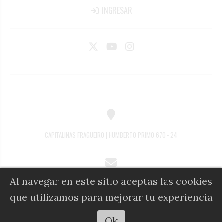
INGRESAR
CAPITALINAS FRAGUEIRO | HUMBERTO PRIMO 670 - 24
Al navegar en este sitio aceptas las cookies
COMERCIAL@DIARIOALFIL.COM.AR
que utilizamos para mejorar tu experiencia
Escuchar artículo
Ok