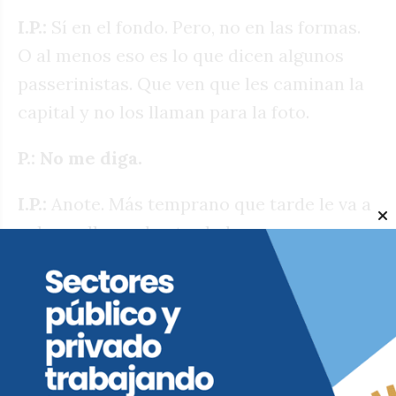
I.P.:
Sí en el fondo. Pero, no en las formas.
O al menos eso es lo que dicen algunos
passerinistas. Que ven que les caminan la
capital y no los llaman para la foto.
P.: No me diga.
I.P.:
Anote. Más temprano que tarde le va a
volver a llegar de otro lado.