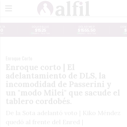
JETA
DÓLAR BLUE
DÓLAR MEP
CONT
30
$1525
$1555.50
$
Time
Reuters · Real Time
Reuters · Real Time
Re
Enroque Corto
Enroque corto | El
adelantamiento de DLS, la
incomodidad de Passerini y
un "modo Milei" que sacude el
tablero cordobés.
De la Sota adelantó voto | Kiko Méndez
quedó al frente del Enred |