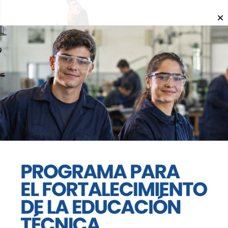
Passerini rompe la regla: no
cede la presidencia del PJ
YANINA SORIA
Provincial
07 de agosto de 2026
Se amplía la unidad opositora
en la UCR