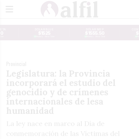
JETA
DÓLAR BLUE
DÓLAR MEP
CONT
30
$1525
$1555.50
$
Time
Reuters · Real Time
Reuters · Real Time
Re
Provincial
Legislatura: la Provincia
incorporará el estudio del
genocidio y de crímenes
internacionales de lesa
humanidad
La ley nace en marco al Día de
conmemoración de las Víctimas del