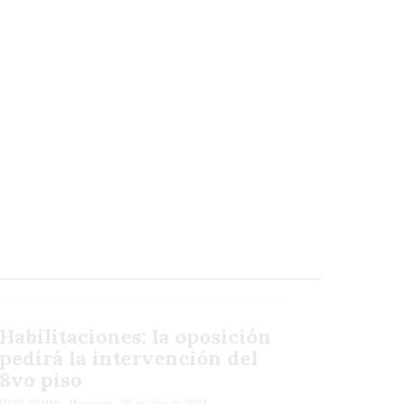
Habilitaciones: la oposición
pedirá la intervención del
8vo piso
FELIPE OSMAN
Municipal
30 de julio de 2026