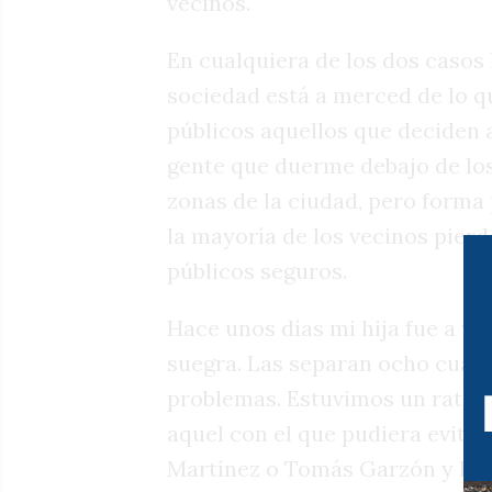
vecinos.
En cualquiera de los dos casos 
sociedad está a merced de lo qu
públicos aquellos que deciden a
gente que duerme debajo de los 
zonas de la ciudad, pero forma
la mayoría de los vecinos pierd
públicos seguros.
Hace unos días mi hija fue a vis
suegra. Las separan ocho cuad
problemas. Estuvimos un rato v
aquel con el que pudiera evitar
Martínez o Tomás Garzón y Rica