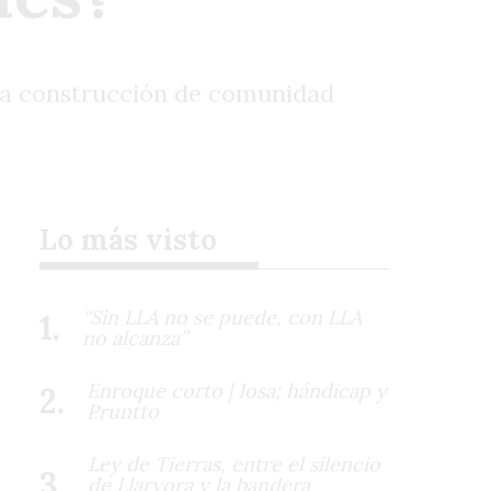
 la construcción de comunidad
Lo más visto
“Sin LLA no se puede, con LLA
no alcanza”
Enroque corto | Iosa; hándicap y
Pruntto
Ley de Tierras, entre el silencio
de Llaryora y la bandera