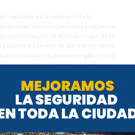
la constante es la misma: toda la
e decidan hacer en las calles y espacios
propiárselos. No es noticia el caso de la
puentes o a la vera de las vías en tantas
 parte del mismo fenómeno según el cuál
e la capacidad de disfrutar de espacios
itar a mi abuela desde la casa de mi
ras que durante años recorrimos sin
iendo cuál podía ser el mejor recorrido,
 a los limpiavidrios de Heriberto
rdo Rojas, a los drogadictos que viven a