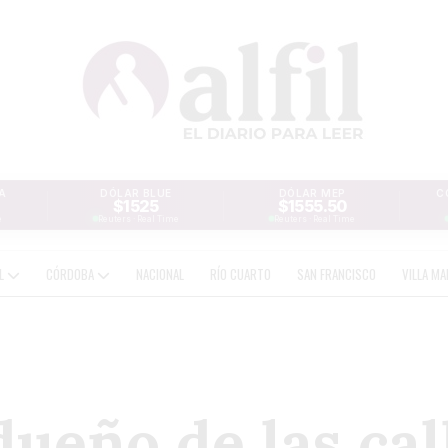
A
DÓLAR BLUE
DÓLAR MEP
C
$1525
$1555.50
e
Reuters · Real Time
Reuters · Real Time
AL
CÓRDOBA
NACIONAL
RÍO CUARTO
SAN FRANCISCO
VILLA MA
dueño de las cal