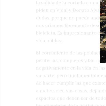
la salida de la cortada a una cu
piden en Vidal y Donato Álvarez
dudas, porque no puede andar s
nos criamos libremente desde 
bicicleta. Es impresionante el 
vida pública.
El corrimiento de las poblacio
periferias, complejos y barrio
negativamente en la vida en las
su parte, pero fundamentalmente
de hacer cumplir las que existe
a meterse en sus casas, dejando
espacios que deben ser de todos
los miembros de la justicia se s