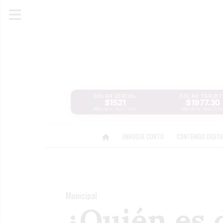
DÓLAR OFICIAL
DÓLAR TARJET
$1521
$1977.30
Reuters · Real Time
Reuters · Real Tim
ENROQUE CORTO
CONTENIDO DIGIT
Municipal
¿Quién es 