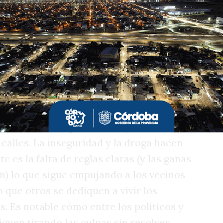
adra del Argüello Juniors y a los que
. Al final la acompañó mi suegra, por las
ola por las mismas calles por las que
que logramos hacer equilibrio sobre una
progresivo y constante deterioro de la
nes de mayores recursos hacia las
s cerrados ha impactado muy
 calles. La inseguridad y la droga hacen
 es la falta de reglas claras (y las ganas
n) lo que sigue empujando a los vecinos
 que otros se dediquen a vivir los
. Es notable cómo entre los políticos y
iguen tirando las culpas sin resolver