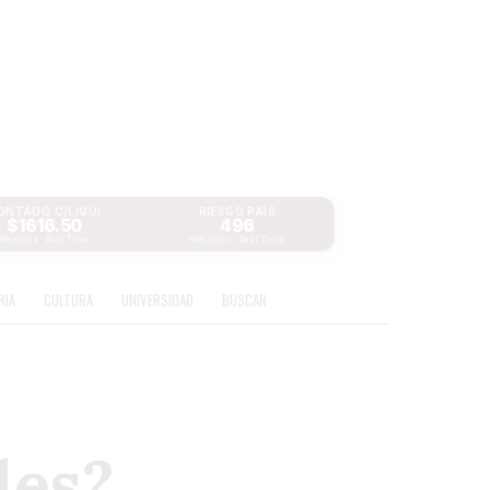
ONTADO C/LIQUI
RIESGO PAÍS
$1616.50
496
Reuters · Real Time
Reuters · Real Time
RIA
CULTURA
UNIVERSIDAD
BUSCAR
les?