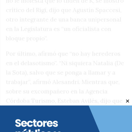
no le molesta que lo tilden de K, se mostró
crítico del Rigi, dijo que Agustín Spaccesi,
otro integrante de una banca unipersonal
en la Legislatura es “un oficialista con
bloque propio”.
Por último, afirmó que “no hay herederos
en el delasotismo”. “Ni siquiera Natalia (De
la Sota), salvo que se ponga a llamar y a
trabajar”, afirmó Alesandri. Mientras que,
sobre su excompañero en la Agencia
Córdoba Turismo, Esteban Avilés, dijo que
no le quedó nada “pendiente”.
“No me quedó nada pendiente con Avilés.