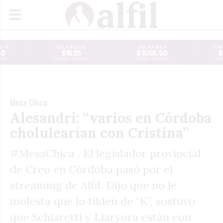
JETA
DÓLAR BLUE
DÓLAR MEP
CONT
30
$1525
$1555.50
$
Time
Reuters · Real Time
Reuters · Real Time
Re
Mesa Chica
Alesandri: “varios en Córdoba
cholulearían con Cristina”
#MesaChica . El legislador provincial
de Creo en Córdoba pasó por el
streaming de Alfil. Dijo que no le
molesta que lo tilden de “K”, sostuvo
que Schiaretti y Llaryora están con