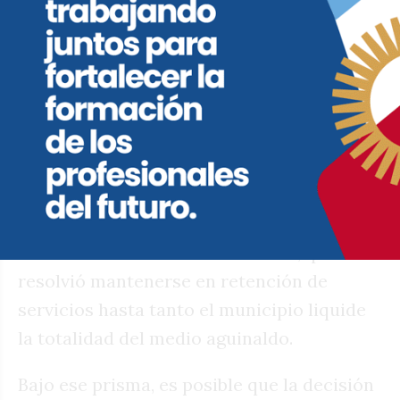
Nación. Perdió, merced a la coyuntura
económica, un 30 por ciento de la
recaudación; debe pagar la deuda que
tomó Mestre y rolleó Llaryora, y tampoco
recibe de la Provincia fondos que le
permitan contrarrestar esas pérdidas.
En ese marco, la reestructuración del
programa en cuestión sería la forma de
nivelar el conflicto con el
Suoem
, que
resolvió mantenerse en retención de
servicios hasta tanto el municipio liquide
la totalidad del medio aguinaldo.
Bajo ese prisma, es posible que la decisión