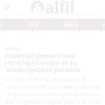
JETA
DÓLAR BLUE
DÓLAR MEP
CONT
30
$1525
$1555.50
$
Time
Reuters · Real Time
Reuters · Real Time
Re
Municipal
Passerini prepara una
reestructuración de la
‘municipalidad paralela’
El cuello de botella que plantea el
aguinaldo somete a máxima presión las
cuentas municipales. En el Palacio 6 de
Julio diagraman un plan para achicar el