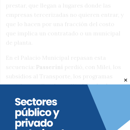
prestar, que llegan a lugares donde las
empresas tercerizadas no quieren entrar, y
que lo hacen por una fracción del costo
que implica un contratado o un municipal
de planta.
En el Palacio Municipal repasan esta
secuencia:
Passerini
perdió, con Milei, los
subsidios al Transporte, los programas
sociales que llegaban a Córdoba, la obra
pública ejecutada por la Nación en la
ciudad, y la posibilidad de recibir, de
manera directa o intermediada por la
Provincia, fondos recaudados por la