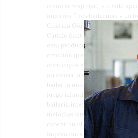
como si respirase, y divide ape
muertos. Tres bailarinas y un b
Cristina Gómez Comini, y el co
Camilo Santostefano, con dos i
esta producción sobrecogida por
emoción que emerge de la puest
obra cuyos sonidos e imágenes 
atraviesa la existencia humana y
bailar la muerte, una coreogra
juego infantil hasta la despedid
bailarín interpretan con gracia
melodías simples trabajadas en
evocar un oleaje en perpetua re
impresiones que deja esta prod