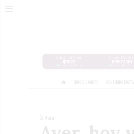
DÓLAR OFICIAL
DÓLAR TARJET
$1521
$1977.30
Reuters · Real Time
Reuters · Real Tim
ENROQUE CORTO
CONTENIDO DIGIT
Cultura
Ayer, hoy 