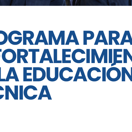
o futuro.
te viernes al domingo a la sala del Real
oeza actoral unipersonal multipremiada,
ert. Un Macbeth cuyos varios
del rostro y de ese trabajo titánico de la
pacio nocturno. Una obra de actor que
alquier actor: una suma maestra, si las
alle esa convención de brujas, hombres y
der, de la ambición, de la traición, del
rios ensayos humanos del dramaturgo