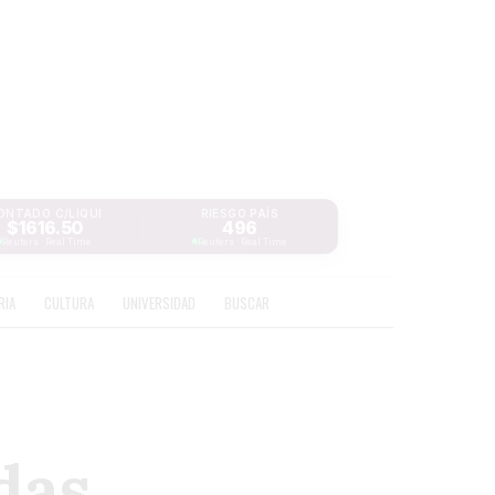
ONTADO C/LIQUI
RIESGO PAÍS
$1616.50
496
Reuters · Real Time
Reuters · Real Time
RIA
CULTURA
UNIVERSIDAD
BUSCAR
das