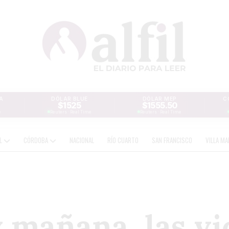
A
DÓLAR BLUE
DÓLAR MEP
C
$1525
$1555.50
e
Reuters · Real Time
Reuters · Real Time
AL
CÓRDOBA
NACIONAL
RÍO CUARTO
SAN FRANCISCO
VILLA MA
y mañana, las vi