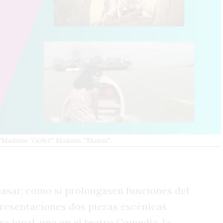
 "Madame Violet". Mañana: "Manas".
pasar, como si prolongasen funciones del
presentaciones dos piezas escénicas
tra local, una en el teatro Comedia, la