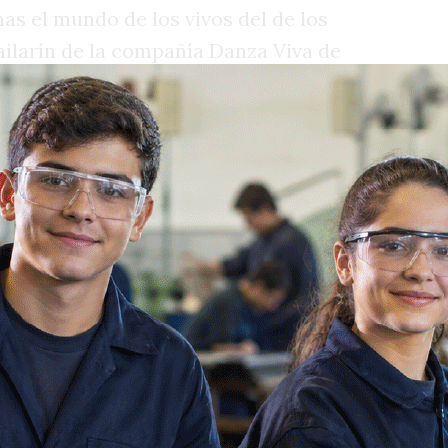
nas el mundo de los vivos del de los
ailarín de la compañía Danza Viva de
njunto vocal 12 de Cámara dirigida por
nstrumentistas en escena, hicieron de
 la tristeza, la gravedad, la profunda
a, de su música y de la coreografía, una
se graban en el público. Su temática
 hace vibrar los sentidos. Bailar la vida,
fía cuyos pas-de -deux evocan desde el
a desgarradora, que las bailarinas y el
 y perfección. Y una música coral cuyas
tre disonancias y glissandos llegan a
spiración. Son algunas de las
ucción descollante de talentos locales.