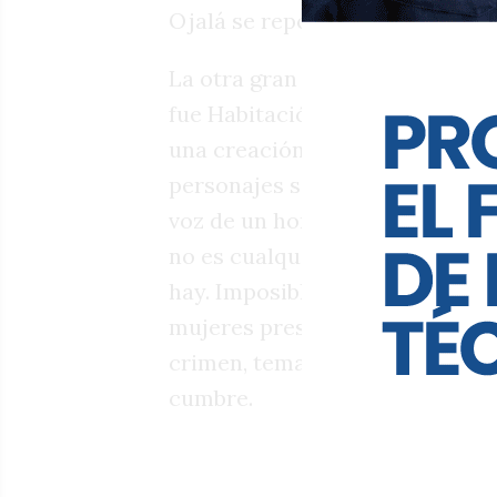
Ojalá se reponga en el incógnit
La otra gran pieza que volvió es
fue Habitación Macbeth, esa pr
una creación de Pompeyo Audiv
personajes se valen del cuerpo, 
voz de un hombre solo en un es
no es cualquier obra, ni por cu
hay. Imposible no seguir al det
mujeres presas hipnóticas del po
crimen, temas favoritos de va
cumbre.